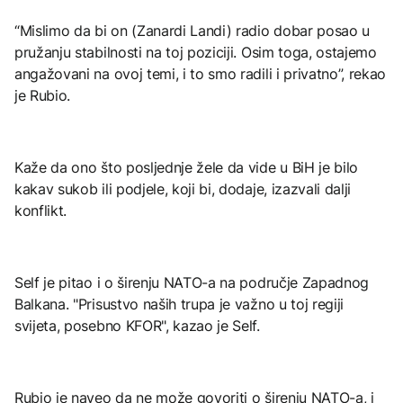
“Mislimo da bi on (Zanardi Landi) radio dobar posao u
pružanju stabilnosti na toj poziciji. Osim toga, ostajemo
angažovani na ovoj temi, i to smo radili i privatno”, rekao
je Rubio.
Kaže da ono što posljednje žele da vide u BiH je bilo
kakav sukob ili podjele, koji bi, dodaje, izazvali dalji
konflikt.
Self je pitao i o širenju NATO-a na područje Zapadnog
Balkana. "Prisustvo naših trupa je važno u toj regiji
svijeta, posebno KFOR", kazao je Self.
Rubio je naveo da ne može govoriti o širenju NATO-a, i