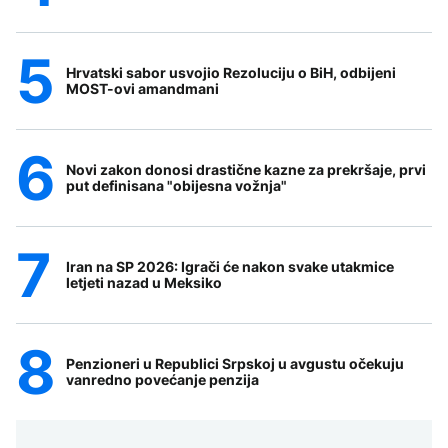
Hrvatski sabor usvojio Rezoluciju o BiH, odbijeni
MOST-ovi amandmani
Novi zakon donosi drastične kazne za prekršaje, prvi
put definisana "obijesna vožnja"
Iran na SP 2026: Igrači će nakon svake utakmice
letjeti nazad u Meksiko
Penzioneri u Republici Srpskoj u avgustu očekuju
vanredno povećanje penzija