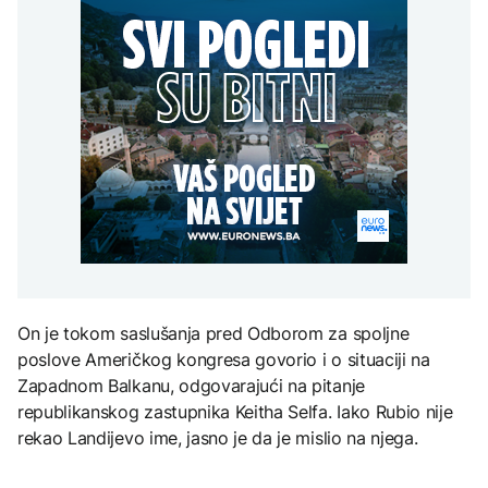
uputstva za skreniranje
Hirošima obilježava
zatvorena obilaznica
AKTUELNO
spektakl “Brechtovi
godišnjicu atomskog
duhovi”
bombardovanja: Poziv
Plan da se u Crnoj Gori
na ukidanje nuklearnog
AKTUELNO
prave centri za prihvat
oružja
migranata? Spajić:
TEHNOLOGIJA
Požar se širi Bijeljinom,
Nismo vodili pregovore
zatvorena obilaznica
Dio rakete SpaceX
FOKUS
velikom brzinom pada
na Mjesec
Žedni za novcem: Koje bi
nove poreze EU mogla
uvesti od 2028. godine?
TEHNOLOGIJA
Britanska kraljevska
kovnica iz elektronskog
On je tokom saslušanja pred Odborom za spoljne
otpada izdvaja zlato
poslove Američkog kongresa govorio i o situaciji na
Zapadnom Balkanu, odgovarajući na pitanje
republikanskog zastupnika Keitha Selfa. Iako Rubio nije
rekao Landijevo ime, jasno je da je mislio na njega.