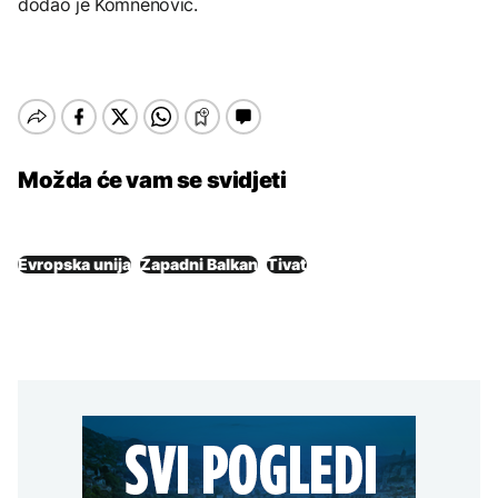
dodao je Komnenović.
Možda će vam se svidjeti
Evropska unija
Zapadni Balkan
Tivat