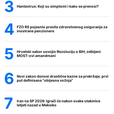
Hantavirus: Koji su simptomi i kako se prenosi?
FZO RS pojasnio pravila zdravstvenog osiguranja za
inostrane penzionere
Hrvatski sabor usvojio Rezoluciju o BiH, odbijeni
MOST-ovi amandmani
Novi zakon donosi drastične kazne za prekršaje, prvi
put definisana "obijesna vožnja"
Iran na SP 2026: Igrači će nakon svake utakmice
letjeti nazad u Meksiko