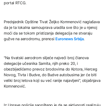
portal RTCG.
Predsjednik Opštine Tivat Željko Komnenović naglašava
da je ta lokalna samouprava uradila sve što je u njenoj
moći da se tokom pristizanja delegacija ne stvaraju
gužve na aerodromu, prenosi
Euronews Srbija
.
"Na tivatski aerodrom slijeće najveći broj članova
delegacije učesnika Samita, njih preko 20, i
obezbijedićemo prevoz brodovima do Kotora, Herceg
Novog, Tivta i Budve, do Budve autobusima jer će biti
veliki broj letova koji su već ranije najavljeni", objašnjava
Komnenović.
Iz Uprave policije saopšteno je da se aktivnosti realizuju