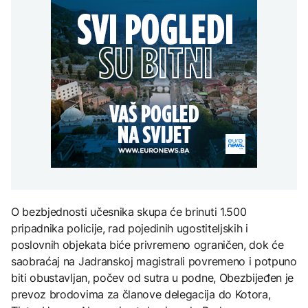
uputstva za skreniranje
Žedni za novcem: Koje bi
zatvorena obilaznica
AKTUELNO
na Mjesec
nove poreze EU mogla
uvesti od 2028. godine?
Plan da se u Crnoj Gori
AKTUELNO
prave centri za prihvat
migranata? Spajić:
Požar se širi Bijeljinom,
Nismo vodili pregovore
TEHNOLOGIJA
zatvorena obilaznica
AKTUELNO
Britanska kraljevska
kovnica iz elektronskog
Izrael izveo zračne
otpada izdvaja zlato
napade na Liban, ima
poginulih
ZDRAVLJE
Ruska vakcina protiv
melanoma: Prvi pacijent
O bezbjednosti učesnika skupa će brinuti 1.500
uskoro završava terapiju
pripadnika policije, rad pojedinih ugostiteljskih i
poslovnih objekata biće privremeno ograničen, dok će
saobraćaj na Jadranskoj magistrali povremeno i potpuno
biti obustavljan, počev od sutra u podne, Obezbijeđen je
prevoz brodovima za članove delegacija do Kotora,