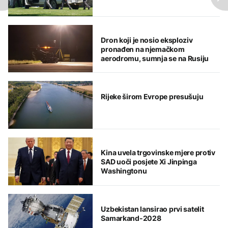
Dron koji je nosio eksploziv
pronađen na njemačkom
aerodromu, sumnja se na Rusiju
Rijeke širom Evrope presušuju
Kina uvela trgovinske mjere protiv
SAD uoči posjete Xi Jinpinga
Washingtonu
Uzbekistan lansirao prvi satelit
Samarkand-2028