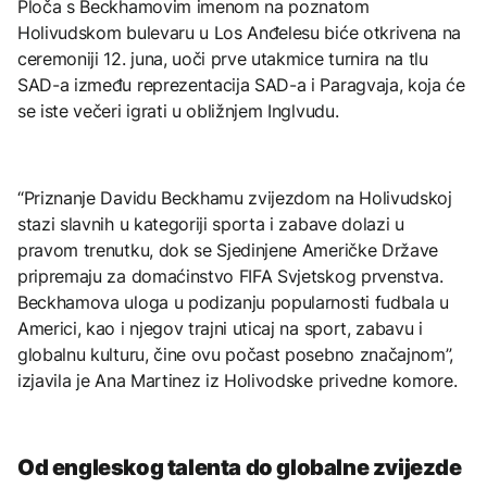
Ploča s Beckhamovim imenom na poznatom
Holivudskom bulevaru u Los Anđelesu biće otkrivena na
ceremoniji 12. juna, uoči prve utakmice turnira na tlu
SAD-a između reprezentacija SAD-a i Paragvaja, koja će
se iste večeri igrati u obližnjem Inglvudu.
“Priznanje Davidu Beckhamu zvijezdom na Holivudskoj
stazi slavnih u kategoriji sporta i zabave dolazi u
pravom trenutku, dok se Sjedinjene Američke Države
pripremaju za domaćinstvo FIFA Svjetskog prvenstva.
Beckhamova uloga u podizanju popularnosti fudbala u
Americi, kao i njegov trajni uticaj na sport, zabavu i
globalnu kulturu, čine ovu počast posebno značajnom”,
izjavila je Ana Martinez iz Holivodske privedne komore.
Od engleskog talenta do globalne zvijezde