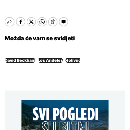
Možda će vam se svidjeti
David Beckham
Los Anđeles
Holivud