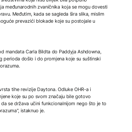
nja međunarodnih zvaničnika koja se mogu dovesti
pravu. Međutim, kada se sagleda šira slika, mislim
 moguće prevazići blokade koje su postojale u
 od mandata Carla Bildta do Paddyja Ashdowna,
og perioda došlo i do promjena koje su suštinski
porazuma.
rsta tihe revizije Daytona. Odluke OHR-a i
omjene koje su po svom značaju bile gotovo
 da se država učini funkcionalnijom nego što je to
razuma", istaknuo je.