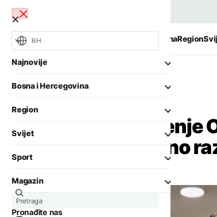
BiH
Najnovije
Bosna i Hercegovina
Region
Svi
BiH
Najnovije
Bosna i Hercegovina
Bosna i Hercegovina
Aktuelno
Opšti izbori 2026
Požari
Region
Gosztonyi: Gašenje O
Rat u Ukrajini
Aktuelno
Svijet
Biznis
zaslužuje ozbiljno r
Aktuelno
Društvo
Sport
Politika
Zadnji članci iz kategorije
Politika
Biznis
Magazin
Crna hronika
Fokus
Ostali sportovi
AKTUELNO
Zadnji članci iz kategorije
Aktuelno
Tenis
CIK BiH: Pristigle 64
Pronađite nas
Evropa
Zanimljivosti