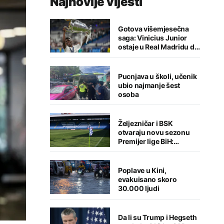
Najnovije vijesti
Gotova višemjesečna
saga: Vinicius Junior
ostaje u Real Madridu do
2032. godine
Pucnjava u školi, učenik
ubio najmanje šest
osoba
Željezničar i BSK
otvaraju novu sezonu
Premijer lige BiH:
Sarajlije u problemima,
Banjalučani pišu istoriju
Poplave u Kini,
evakuisano skoro
30.000 ljudi
Da li su Trump i Hegseth