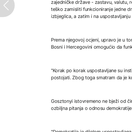
zajedničke države - zastavu, valutu, 
teško zamisliti funkcioniranje jedne 
izbjeglica, a zatim i na uspostavljanju 
Prema njegovoj ocjeni, upravo je u tom
Bosni i Hercegovini omogućio da fun
"Korak po korak uspostavljane su ins
postojati. Zbog toga smatram da je ko
Gosztonyi istovremeno ne bježi od či
ozbiljna pitanja o odnosu demokratij
"Demokratija je dijelom uspostavljana