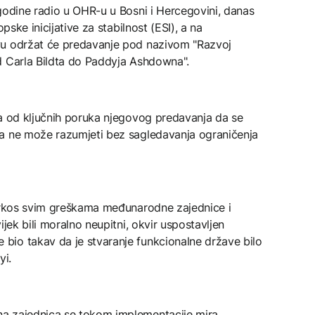
godine radio u OHR-u u Bosni i Hercegovini, danas
pske inicijative za stabilnost (ESI), a na
vu održat će predavanje pod nazivom "Razvoj
d Carla Bildta do Paddyja Ashdowna".
na od ključnih poruka njegovog predavanja da se
ta ne može razumjeti bez sagledavanja ograničenja
uprkos svim greškama međunarodne zajednice i
ijek bili moralno neupitni, okvir uspostavljen
io takav da je stvaranje funkcionalne države bilo
yi.
a zajednica se tokom implementacije mira