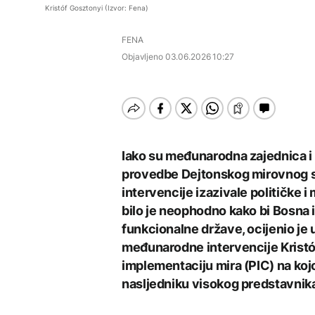
Istorijska presuda protiv
EVROPA
Kristóf Gosztonyi (Izvor: Fena)
Mete, zbog ugrožavanja
Počela isplata penzija u
djece moraju platiti 942
Redovi na aerodromima i
RS
AKTUELNO
miliona dolara
FENA
graničnim prelazima u
EU: Koja je svrha EES
Objavljeno
03.06.2026 10:27
Nuklearka Krško
sistema ako se isključuje
DRUŠTVO
smanjuje proizvodnju
čim je preopterećen?
zbog niskog vodostaja i
Počela isplata penzija u
visokih temperatura
KULTURA
RS
Save
Rat i pijesak prijete
BIZNIS
drevnim piramidama
Meroe u Sudanu
Skočile cijene nafte na
Iako su međunarodna zajednica i
svjetskom tržištu, hoće li
provedbe Dejtonskog mirovnog sp
se to odraziti na BiH
intervencije izazivale političke i
bilo je neophodno kako bi Bosna
ZANIMLJIVOSTI
funkcionalne države, ocijenio je u
Rihanna radi na novom
međunarodne intervencije Kristóf
albumu
implementaciju mira (PIC) na kojoj
nasljedniku visokog predstavnik