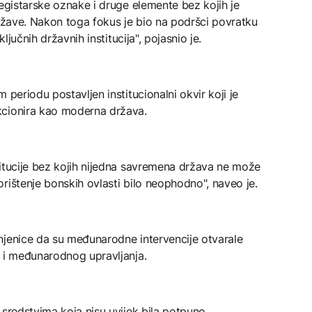
registarske oznake i druge elemente bez kojih je
države. Nakon toga fokus je bio na podršci povratku
ključnih državnih institucija", pojasnio je.
 periodu postavljen institucionalni okvir koji je
kcionira kao moderna država.
titucije bez kojih nijedna savremena država ne može
rištenje bonskih ovlasti bilo neophodno", naveo je.
njenice da su međunarodne intervencije otvarale
e i međunarodnog upravljanja.
 sredstvima koja nisu uvijek bila potpuno