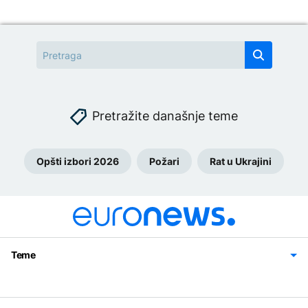
Pretražite današnje teme
Opšti izbori 2026
Požari
Rat u Ukrajini
Teme
Bosna i Hercegovina
Region
Svijet
Sport