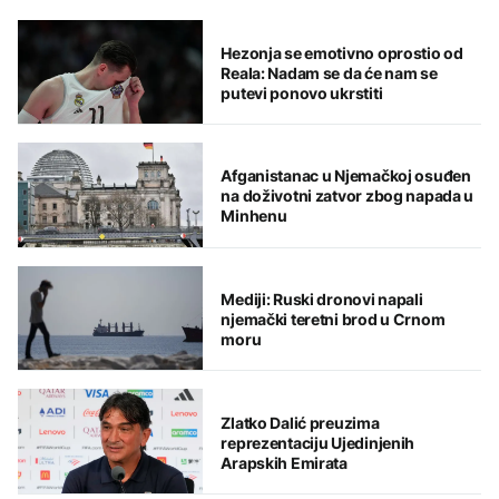
Hezonja se emotivno oprostio od
Reala: Nadam se da će nam se
putevi ponovo ukrstiti
Afganistanac u Njemačkoj osuđen
na doživotni zatvor zbog napada u
Minhenu
Mediji: Ruski dronovi napali
njemački teretni brod u Crnom
moru
Zlatko Dalić preuzima
reprezentaciju Ujedinjenih
Arapskih Emirata