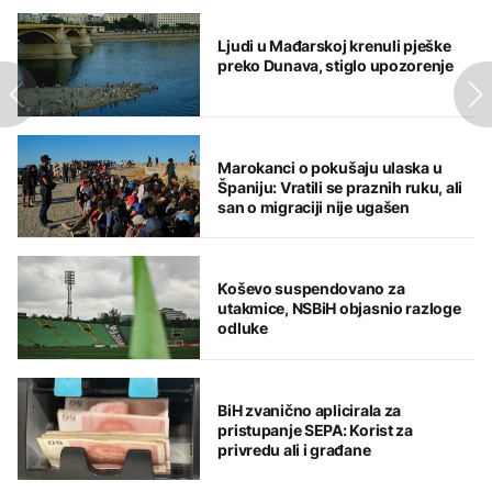
Ljudi u Mađarskoj krenuli pješke
preko Dunava, stiglo upozorenje
Marokanci o pokušaju ulaska u
Španiju: Vratili se praznih ruku, ali
san o migraciji nije ugašen
Koševo suspendovano za
utakmice, NSBiH objasnio razloge
odluke
BiH zvanično aplicirala za
pristupanje SEPA: Korist za
privredu ali i građane