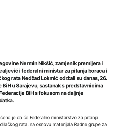
egovine Nermin Nikšić, zamjenik premijera i
raljević i federalni ministar za pitanja boraca i
kog rata Nedžad Lokmić održali su danas, 26.
je BiH u Sarajevu, sastanak s predstavnicima
Federacije BiH s fokusom na daljnje
datka.
čeno je da će Federalno ministarstvo za pitanja
ilačkog rata, na osnovu materijala Radne grupe za