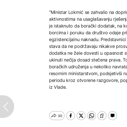
"Ministar Lokmić se zahvalio na doprin
aktivnostima na usaglašavanju rješe
je istaknuto da borački dodatak, na ko
borcima i poruku da društvo odaje pr
egzistencijalnu naknadu. Predstavnici
stava da ne podržavaju nikakve prosv
dodatka ne žele dovesti u opasnost sta
ukinuti nečija dosad stečena prava. 
boračkih udruženja u nekoliko navrata
resornim ministarstvom, podsjetivši n
periodu kroz otvorene razgovore, popu
iz Vlade.