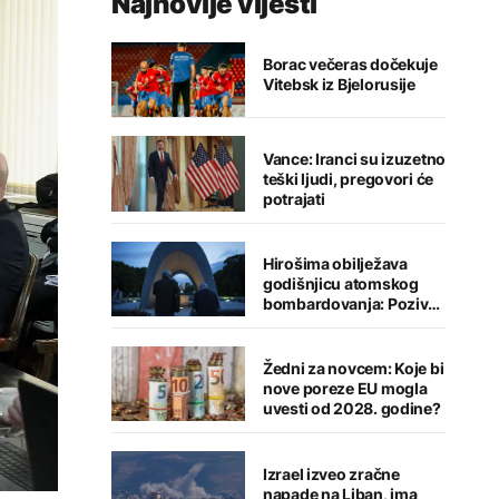
Najnovije vijesti
Borac večeras dočekuje
Vitebsk iz Bjelorusije
Vance: Iranci su izuzetno
teški ljudi, pregovori će
potrajati
Hirošima obilježava
godišnjicu atomskog
bombardovanja: Poziv
na ukidanje nuklearnog
oružja
Žedni za novcem: Koje bi
nove poreze EU mogla
uvesti od 2028. godine?
Izrael izveo zračne
napade na Liban, ima