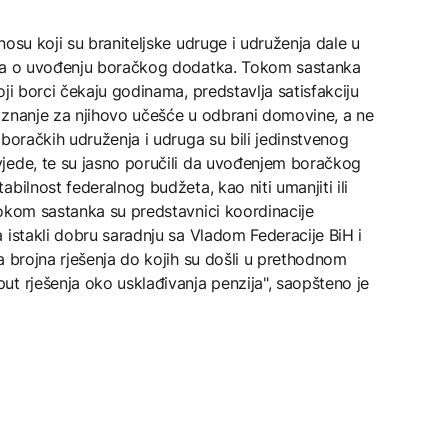
osu koji su braniteljske udruge i udruženja dale u
nja o uvođenju boračkog dodatka. Tokom sastanka
ji borci čekaju godinama, predstavlja satisfakciju
iznanje za njihovo učešće u odbrani domovine, a ne
 boračkih udruženja i udruga su bili jedinstvenog
jede, te su jasno poručili da uvođenjem boračkog
bilnost federalnog budžeta, kao niti umanjiti ili
Tokom sastanka su predstavnici koordinacije
 istakli dobru saradnju sa Vladom Federacije BiH i
a brojna rješenja do kojih su došli u prethodnom
t rješenja oko usklađivanja penzija", saopšteno je