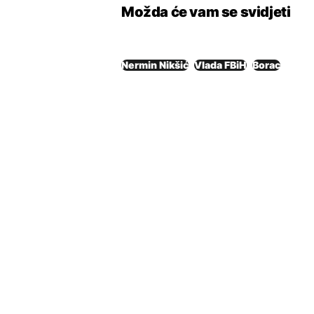
Možda će vam se svidjeti
Nermin Nikšić
Vlada FBiH
Borac