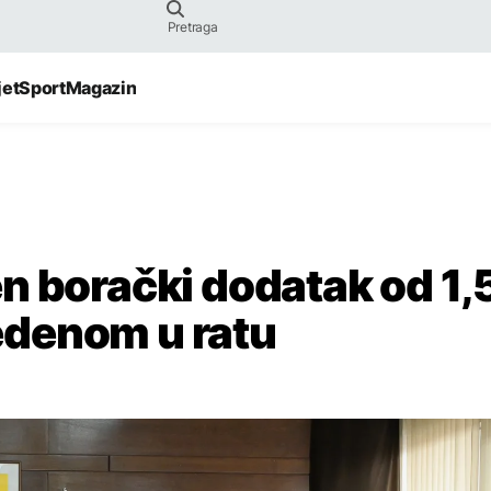
jet
Sport
Magazin
n borački dodatak od 1,
denom u ratu