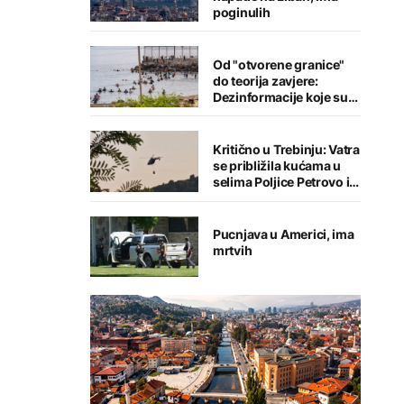
poginulih
Od "otvorene granice"
do teorija zavjere:
Dezinformacije koje su
pratile krizu u Seuti
Kritično u Trebinju: Vatra
se približila kućama u
selima Poljice Petrovo i
Marići
Pucnjava u Americi, ima
mrtvih