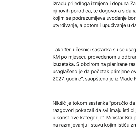
izradu prijedloga izmjena i dopuna Z
njihovih porodica, te dogovora s dan
kojim se podrazumijeva uvođenje bora
utvrđivanje, a potom i upućivanje u d
Također, učesnici sastanka su se usagl
KM po mjesecu provedenom u odbrani 
izuzetaka. S obzirom na planirane ra
usaglašeno je da početak primjene ov
2027. godine", saopšteno je iz Vlade 
Nikšić je tokom sastanka "poručio da j
razgovori pokazali da svi imaju isti cil
u korist ove kategorije". Ministar Kra
na razmijevanju i stavu kojim ističu z