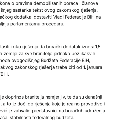
akona o pravima demobilisanih boraca i članova
ašnjeg sastanka tekst ovog zakonskog rješenja,
čkog dodatka, dostaviti Vladi Federacije BiH na
aljnju parlamentarnu proceduru.
asili i oko rješenja da borački dodatak iznosi 1,5
zemlje za sve branitelje jednako bez ikakvih
shode ovogodišnjeg Budžeta Federacije BiH,
akvog zakonskog rješenja treba biti od 1. januara
FBiH.
e doprinos branitelja nemjerljiv, te da su današnji
j, a to je doći do rješenja koje je realno provodivo i
ljević je zahvalio predstavnicima boračkih udruženja
načaj stabilnosti federalnog budžeta.