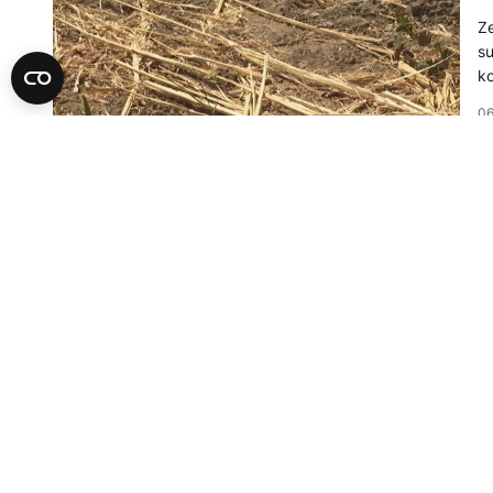
Ze
su
ko
06
D
B
"
Ba
pi
ma
p
05
D