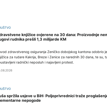
RUŠTVO
dravstvene knjižice ovjerene na 30 dana: Proizvodnje ne
ugovi rudnika prešli 1,3 milijarde KM
vod zdravstvenog osiguranja Zeničko dobojskog kantona odobrio je
jižica za rudare Kaknja, Breze i Zenice za narednih 30 dana, te su, 
ustavljeni radnički neposluh i najavljeni protest.
.08.2026
RUŠTVO
uša spržila usjeve u BiH: Poljoprivrednici traže proglašenj
lementarne nepogode