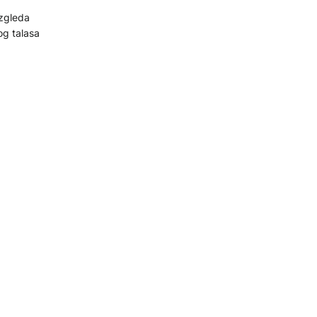
izgleda
og talasa
e u teškom
vila ogromnu
bene i