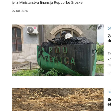
je iz Ministarstva finansija Republike Srpske.
07.08.2026
D
Z
d
Za
kn
ob
06
D
S
e