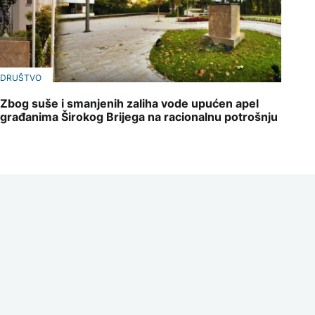
DRUŠTVO
Zbog suše i smanjenih zaliha vode upućen apel
građanima Širokog Brijega na racionalnu potrošnju