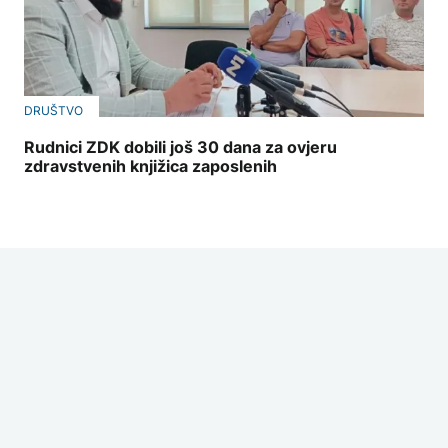
DRUŠTVO
Rudnici ZDK dobili još 30 dana za ovjeru
zdravstvenih knjižica zaposlenih