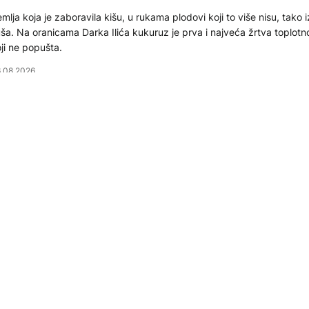
mlja koja je zaboravila kišu, u rukama plodovi koji to više nisu, tako 
ša. Na oranicama Darka Ilića kukuruz je prva i najveća žrtva toplotn
ji ne popušta.
.08.2026
RUŠTVO
anjalučanin pijan zapalio vatru na njivi, požar se proširio i
progutao" kuću
njalučka policija uhapsila je 46-godišnjeg N. B. koji se sumnjiči da j
janom stanju izazvao veliki požar u mjestu Mišin Han. Vatra je napra
terijalnu štetu nakon što se proširila na okolna imanja i uništila stam
omoćne objekte.
.08.2026
RUŠTVO