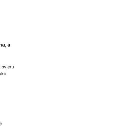
ma, a
 ovjeru
tako
e