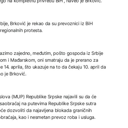
nego na kompletnu privredu BiH”, naveo je Brković.
ije, Brković je rekao da su prevoznici iz BiH
 regionalnih protesta.
lazimo zajedno, međutim, pošto gospoda iz Srbije
om i Mađarskom, oni smatraju da je prerano za
e 14. aprila, što ukazuje na to da čekaju 10. april da
o je Brković.
oslova (MUP) Republike Srpske najavili su da će
 saobraćaj na putevima Republike Srpske sutra
će dozvoliti da najavljena blokada graničnih
braćaja, kao i nesmetan prevoz roba i usluga.