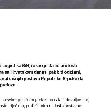
 Logistika BiH, rekao je da će protesti
a sa Hrvatskom danas ipak biti održani,
 unutrašnjih poslova Republike Srpske da
prelaza.
 na svim graničnim prelazima nalazi dovoljan broj
ovim riječima, proteći mirno i dostojanstveno.