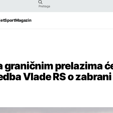
jet
Sport
Magazin
a graničnim prelazima ć
redba Vlade RS o zabrani