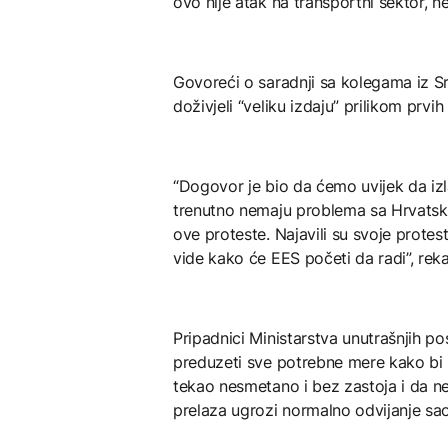
ovo nije atak na transportni sektor, 
Govoreći o saradnji sa kolegama iz Srb
doživjeli “veliku izdaju” prilikom prvih
“Dogovor je bio da ćemo uvijek da iz
trenutno nemaju problema sa Hrvatsk
ove proteste. Najavili su svoje protest
vide kako će EES početi da radi”, reka
Pripadnici Ministarstva unutrašnjih p
preduzeti sve potrebne mere kako bi
tekao nesmetano i bez zastoja i da ne
prelaza ugrozi normalno odvijanje sao