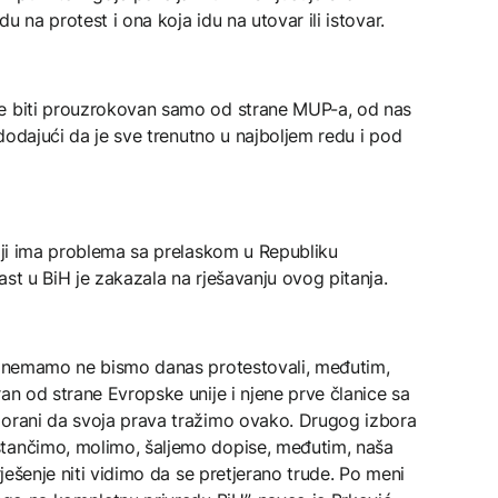
du na protest i ona koja idu na utovar ili istovar.
že biti prouzrokovan samo od strane MUP-a, od nas
, dodajući da je sve trenutno u najboljem redu i pod
giji ima problema sa prelaskom u Republiku
ast u BiH je zakazala na rješavanju ovog pitanja.
da nemamo ne bismo danas protestovali, međutim,
an od strane Evropske unije i njene prve članice sa
morani da svoja prava tražimo ovako. Drugog izbora
stančimo, molimo, šaljemo dopise, međutim, naša
rješenje niti vidimo da se pretjerano trude. Po meni