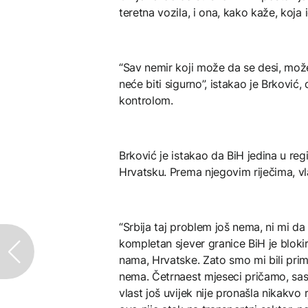
teretna vozila, i ona, kako kaže, koja i
“Sav nemir koji može da se desi, mo
neće biti sigurno”, istakao je Brković
kontrolom.
Brković je istakao da BiH jedina u re
Hrvatsku. Prema njegovim riječima, vl
“Srbija taj problem još nema, ni mi 
kompletan sjever granice BiH je blokir
nama, Hrvatske. Zato smo mi bili pri
nema. Četrnaest mjeseci pričamo, sa
vlast još uvijek nije pronašla nikakvo 