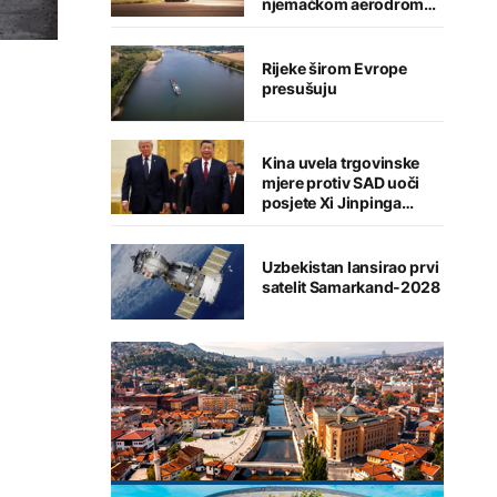
njemačkom aerodromu,
sumnja se na Rusiju
Rijeke širom Evrope
presušuju
Kina uvela trgovinske
mjere protiv SAD uoči
posjete Xi Jinpinga
Washingtonu
Uzbekistan lansirao prvi
satelit Samarkand-2028