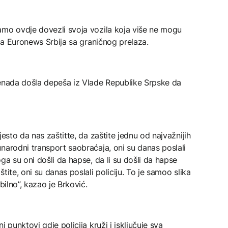
amo ovdje dovezli svoja vozila koja više ne mogu
 za Euronews Srbija sa graničnog prelaza.
nenada došla depeša iz Vlade Republike Srpske da
jesto da nas zaštitte, da zaštite jednu od najvažnijih
narodni transport saobraćaja, oni su danas poslali
ga su oni došli da hapse, da li su došli da hapse
tite, oni su danas poslali policiju. To je samoo slika
bilno”, kazao je Brković.
 punktovi gdje policija kruži i isključuje sva