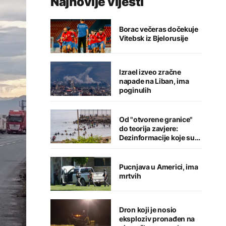
Najnovije vijesti
Borac večeras dočekuje
Vitebsk iz Bjelorusije
Izrael izveo zračne
napade na Liban, ima
poginulih
Od "otvorene granice"
do teorija zavjere:
Dezinformacije koje su
pratile krizu u Seuti
Pucnjava u Americi, ima
mrtvih
Dron koji je nosio
eksploziv pronađen na