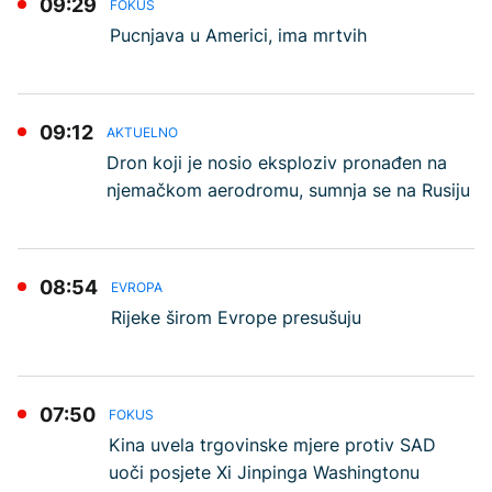
09:29
FOKUS
Pucnjava u Americi, ima mrtvih
09:12
AKTUELNO
Dron koji je nosio eksploziv pronađen na
njemačkom aerodromu, sumnja se na Rusiju
08:54
EVROPA
Rijeke širom Evrope presušuju
07:50
FOKUS
Kina uvela trgovinske mjere protiv SAD
uoči posjete Xi Jinpinga Washingtonu