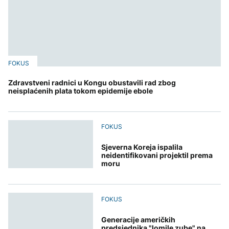
FOKUS
Zdravstveni radnici u Kongu obustavili rad zbog
neisplaćenih plata tokom epidemije ebole
FOKUS
Sjeverna Koreja ispalila
neidentifikovani projektil prema
moru
FOKUS
Generacije američkih
predsjednika "lomile zube" na