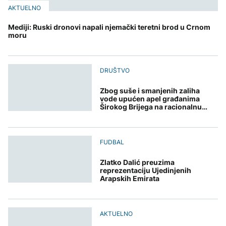
AKTUELNO
Mediji: Ruski dronovi napali njemački teretni brod u Crnom
moru
DRUŠTVO
Zbog suše i smanjenih zaliha
vode upućen apel građanima
Širokog Brijega na racionalnu
potrošnju
FUDBAL
Zlatko Dalić preuzima
reprezentaciju Ujedinjenih
Arapskih Emirata
AKTUELNO