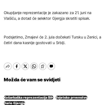
Okupljanje reprezentacije je zakazano za 21. juni na
Vlašiću, a dotad će selektor Gjergja skratiti spisak.
Podsjetimo, Zmajevi će 2. jula dočekati Tursku u Zenici, a
četiri dana kasnije gostovati u Srbiji.
Možda će vam se svidjeti
Košarkaška reprezentacija BiH
Svjetsko prvenstvo
Dario Gjergja