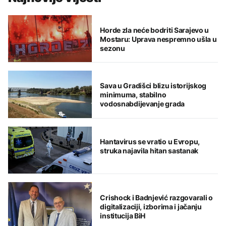
Horde zla neće bodriti Sarajevo u
Mostaru: Uprava nespremno ušla u
sezonu
Sava u Gradišci blizu istorijskog
minimuma, stabilno
vodosnabdijevanje grada
Hantavirus se vratio u Evropu,
struka najavila hitan sastanak
Crishock i Badnjević razgovarali o
digitalizaciji, izborima i jačanju
institucija BiH