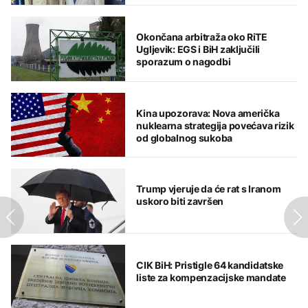
Okončana arbitraža oko RiTE
Ugljevik: EGS i BiH zaključili
sporazum o nagodbi
Kina upozorava: Nova američka
nuklearna strategija povećava rizik
od globalnog sukoba
Trump vjeruje da će rat s Iranom
uskoro biti završen
CIK BiH: Pristigle 64 kandidatske
liste za kompenzacijske mandate