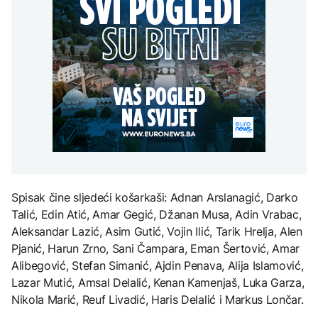
pitanje, Košarac traži
Svjetske cijene hrane
Rudari u teškom stanju,
AKTUELNO
djece moraju platiti 942
odgovore
najviše u posljednje tri
dvojici ukazana Hitna
miliona dolara
godine
medicinska pomoć
Europol: U Srbiji i
AKTUELNO
Njemačkoj uhapšeni
krijumčari koji su
Protest u RMU Zenica:
prebacivali migrante iz
KULTURA
Rudari u teškom stanju,
Sirije
AKTUELNO
dvojici ukazana Hitna
Rat i pijesak prijete
medicinska pomoć
drevnim piramidama
Plovidba Hormuškim
Meroe u Sudanu
moreuzom neće biti
naplaćivana do
konačnog sporazuma s
Iranom
ZANIMLJIVOSTI
Spisak čine sljedeći košarkaši: Adnan Arslanagić, Darko
Rihanna radi na novom
Talić, Edin Atić, Amar Gegić, Džanan Musa, Adin Vrabac,
albumu
Aleksandar Lazić, Asim Gutić, Vojin Ilić, Tarik Hrelja, Alen
Pjanić, Harun Zrno, Sani Čampara, Eman Šertović, Amar
Alibegović, Stefan Simanić, Ajdin Penava, Alija Islamović,
Lazar Mutić, Amsal Delalić, Kenan Kamenjaš, Luka Garza,
Nikola Marić, Reuf Livadić, Haris Delalić i Markus Lončar.