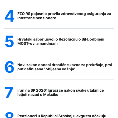
FZO RS pojasnio pravila zdravstvenog osiguranja za
inostrane penzionere
Hrvatski sabor usvojio Rezoluciju o BiH, odbijeni
MOST-ovi amandmani
Novi zakon donosi drastične kazne za prekršaje, prvi
put definisana "obijesna vožnja"
Iran na SP 2026: Igrači će nakon svake utakmice
letjeti nazad u Meksiko
Penzioneri u Republici Srpskoj u avgustu očekuju