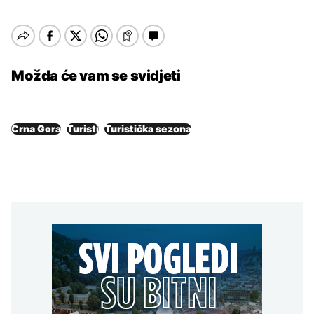
Možda će vam se svidjeti
Crna Gora
Turisti
Turistička sezona