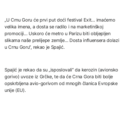
„U Crnu Goru će prvi put doći festival Exit… imaćemo
velika imena, a dosta se radilo i na marketinškoj
promociji… Uskoro će metro u Parizu biti obljepljen
slikama naše prelijepе zemlje… Dosta influensera dolazi
u Crnu Goru“, rekao je Spajić.
Spajić je rekao da su „isposlovali“ da kerozin (avionsko
gorivo) uvoze iz Grčke, te da će Crna Gora biti bolje
opskrbljena avio-gorivom od mnogih članica Evropske
unije (EU).