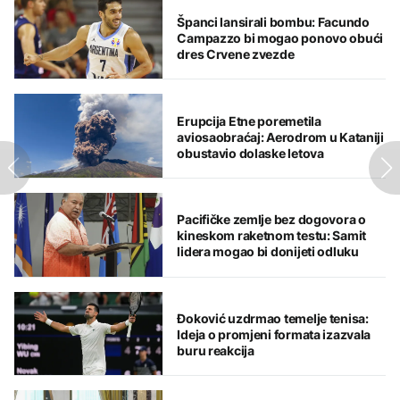
Španci lansirali bombu: Facundo
Campazzo bi mogao ponovo obući
dres Crvene zvezde
Erupcija Etne poremetila
aviosaobraćaj: Aerodrom u Kataniji
obustavio dolaske letova
Pacifičke zemlje bez dogovora o
kineskom raketnom testu: Samit
lidera mogao bi donijeti odluku
Đoković uzdrmao temelje tenisa:
Ideja o promjeni formata izazvala
buru reakcija