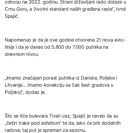
odnosu na 2022. godinu. Strani državljani rado dolaze u
Crnu Goru, a životni standard naših građana raste“, tvrdi
Spajić.
Napomenuo je da je ove godine otvorena 21 nova avio-
linija i da je danas od 5.800 do 7.000 putnika na
dnevnom nivou.
„Imamo značajan porast putnika iz Danske, Poljske i
Litvanije… Imamo konekciju sa čak šest gradova u
Poljskoj“, dodao je.
Što se tiče bulevara Tivat–Jaz, Spajić je naveo da su
„četiri trake pod asfaltom“ te da, iako će biti dodatnih
radova, taj put je spreman za sezonu.