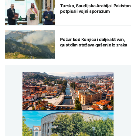
Turska, Saudijska Arabija i Pakistan
potpisali vojni sporazum
Požar kod Konjica i dalje aktivan,
gust dim otežava gašenje iz zraka