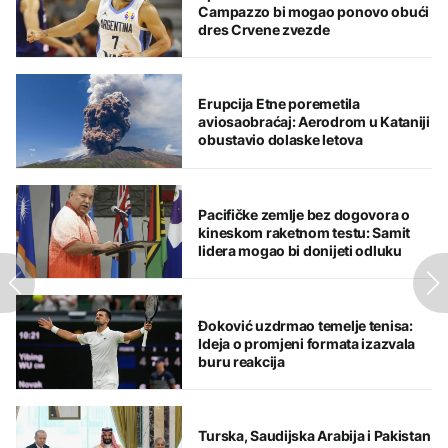
Campazzo bi mogao ponovo obući
dres Crvene zvezde
Erupcija Etne poremetila
aviosaobraćaj: Aerodrom u Kataniji
obustavio dolaske letova
Pacifičke zemlje bez dogovora o
kineskom raketnom testu: Samit
lidera mogao bi donijeti odluku
Đoković uzdrmao temelje tenisa:
Ideja o promjeni formata izazvala
buru reakcija
Turska, Saudijska Arabija i Pakistan