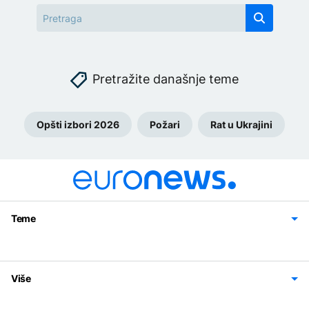
Pretražite današnje teme
Opšti izbori 2026
Požari
Rat u Ukrajini
Teme
Bosna i Hercegovina
Region
Svijet
Sport
Magazin
Više