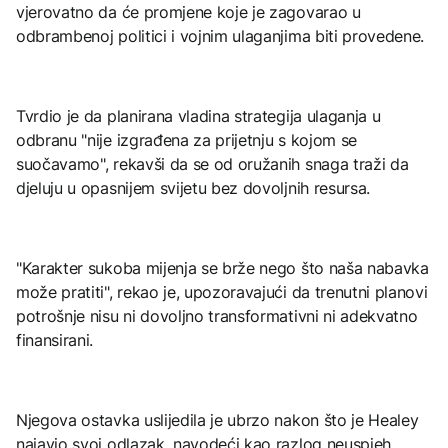
vjerovatno da će promjene koje je zagovarao u
odbrambenoj politici i vojnim ulaganjima biti provedene.
Tvrdio je da planirana vladina strategija ulaganja u
odbranu "nije izgrađena za prijetnju s kojom se
suočavamo", rekavši da se od oružanih snaga traži da
djeluju u opasnijem svijetu bez dovoljnih resursa.
"Karakter sukoba mijenja se brže nego što naša nabavka
može pratiti", rekao je, upozoravajući da trenutni planovi
potrošnje nisu ni dovoljno transformativni ni adekvatno
finansirani.
Njegova ostavka uslijedila je ubrzo nakon što je Healey
najavio svoj odlazak, navodeći kao razlog neuspjeh