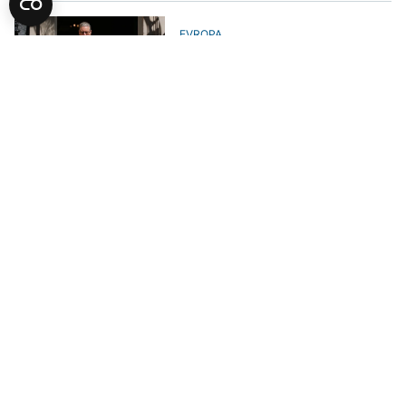
EVROPA
Daily Mail: Starmer će podnijeti
ostavku
EVROPA
Bivši ministar Streeting:
Kandidovat ću se protiv Starmera
EVROPA
Još jedan britanski ministar
podnio ostavku, teško optužio
premijera
EVROPA
Tržišta reaguju na britansku