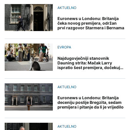
Predsjednik Kolumbije
Sarajevo Film Festival
objavio rat kartelima,
AKTUELNO
Zelenski stigao u Srbiju
Trump mu šalje milijardu
DRUŠTVO
dolara
Euronews u Londonu: Britanija
Stiže osvježenje: Danas
čeka novog premijera, održan
oblačno sa kišom
prvi razgovor Starmera i Bernama
ZANIMLJIVOSTI
AKTUELNO
Pripremite se za nebeski
spektakl: Kiša meteora
Rusi gađali Kijevsku
EVROPA
Perseidi stiže sredinom
oblast, Ukrajinci
augusta
rafineriju nafte - ima
Najdugovječniji stanovnik
nastradalih
Dauning strita: Mačak Larry
ispratio šest premijera, dočekuje i
sedmog
TEHNOLOGIJA
Istorijska presuda protiv
AKTUELNO
Mete, zbog ugrožavanja
djece moraju platiti 942
Euronews u Londonu: Britanija
miliona dolara
deceniju poslije Bregzita, sedam
premijera i pitanje da li je vrijedilo
AKTUELNO