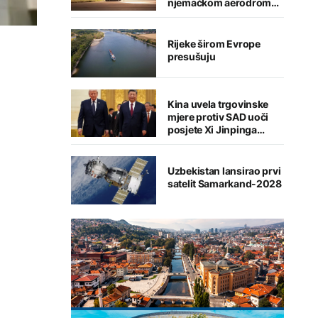
njemačkom aerodromu,
sumnja se na Rusiju
Rijeke širom Evrope
presušuju
Kina uvela trgovinske
mjere protiv SAD uoči
posjete Xi Jinpinga
Washingtonu
Uzbekistan lansirao prvi
satelit Samarkand-2028