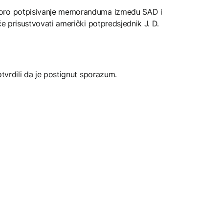
koro potpisivanje memoranduma između SAD i
će prisustvovati američki potpredsjednik J. D.
otvrdili da je postignut sporazum.