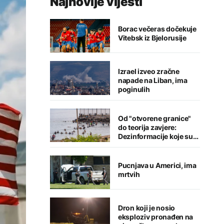
Najnovije vijesti
Borac večeras dočekuje
Vitebsk iz Bjelorusije
Izrael izveo zračne
napade na Liban, ima
poginulih
Od "otvorene granice"
do teorija zavjere:
Dezinformacije koje su
pratile krizu u Seuti
Pucnjava u Americi, ima
mrtvih
Dron koji je nosio
eksploziv pronađen na