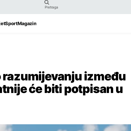
jet
Sport
Magazin
razumijevanju između
tnije će biti potpisan u