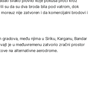
ađati svako plovilo koje pokuša proći kroz
ili su da su dva broda bila pod vatrom, dok
moreuz nije zatvoren i da komercijalni brodovi i
kih gradova, među njima u Siriku, Karganu, Bandar
uvajt je u međuvremenu zatvorio zračni prostor
tove na alternativne aerodrome.