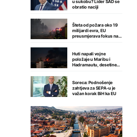
u sukobu? Lider SAD se
obratio naciji
Šteta od požara oko 19
milijardi evra, EU
preusmjerava fokus na
prevenciju
Huti napali vojne
položaje u Maribu i
Hadramautu, desetine
stradalih
Soreca: Podnošenje
zahtjeva za SEPA-u je
važan korak BiH ka EU