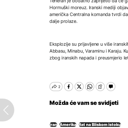
Teheran je dodatno zaprijetio da će g
Hormuški moreuz. Iranski mediji objav
američka Centralna komanda tvrdi da 
dalje prolaze.
Eksplozije su prijavljene u više irans
Abbasu, Minabu, Varaminu i Karaju. K
zbog iranskih napada i preusmjerio le
Možda će vam se svidjeti
Iran
Amerika
Rat na Bliskom istoku