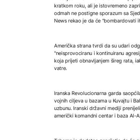
kratkom roku, ali je istovremeno zap
odmah ne postigne sporazum sa Sjed
News rekao je da će "bombardovati ih
Američka strana tvrdi da su udari od
"neisprovociranu i kontinuiranu agre
koja prijeti obnavljanjem šireg rata, 
vatre.
Iranska Revolucionarna garda saopćil
vojnih ciljeva u bazama u Kuvajtu i Ba
uzbunu. Iranski državni mediji prenijel
američki komandni centar i baza Al-A