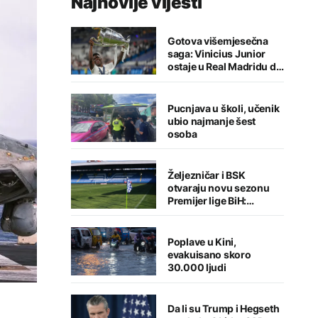
Najnovije vijesti
Gotova višemjesečna
saga: Vinicius Junior
ostaje u Real Madridu do
2032. godine
Pucnjava u školi, učenik
ubio najmanje šest
osoba
Željezničar i BSK
otvaraju novu sezonu
Premijer lige BiH:
Sarajlije u problemima,
Banjalučani pišu istoriju
Poplave u Kini,
evakuisano skoro
30.000 ljudi
Da li su Trump i Hegseth