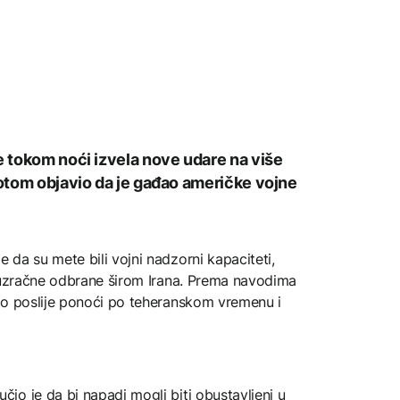
e tokom noći izvela nove udare na više
potom objavio da je gađao američke vojne
da su mete bili vojni nadzorni kapaciteti,
otuzračne odbrane širom Irana. Prema navodima
to poslije ponoći po teheranskom vremenu i
o je da bi napadi mogli biti obustavljeni u