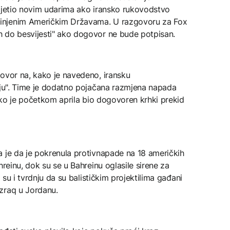
rijetio novim udarima ako iransko rukovodstvo
injenim Američkim Državama. U razgovoru za Fox
 do besvijesti" ako dogovor ne bude potpisan.
govor na, kako je navedeno, iransku
siju". Time je dodatno pojačana razmjena napada
iako je početkom aprila bio dogovoren krhki prekid
a je da je pokrenula protivnapade na 18 američkih
hreinu, dok su se u Bahreinu oglasile sirene za
i su i tvrdnju da su balističkim projektilima gađani
zraq u Jordanu.