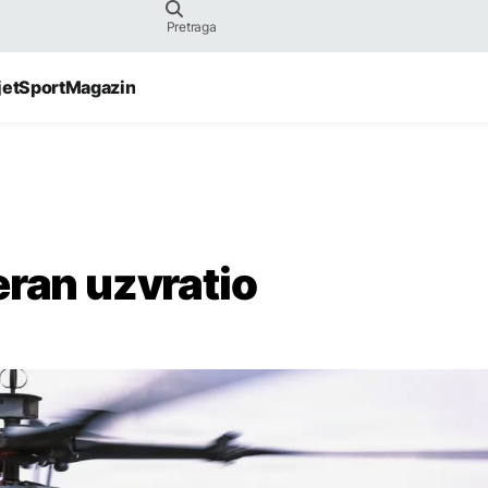
jet
Sport
Magazin
eran uzvratio