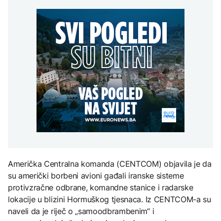
Španija postavila
aktivan, gust dim
djece moraju platiti 942
ultimatum Italiji da ukine
otežava gašenje iz zraka
miliona dolara
Grčka dronovima
granične kontrole
kontrolisala više od 300
AKTUELNO
plaža zbog nelegalnog
zauzimanja obale
Požar kod Konjica i dalje
KULTURA
aktivan, gust dim
FOKUS
otežava gašenje iz zraka
Rat i pijesak prijete
drevnim piramidama
Amerikanci
Meroe u Sudanu
upozoravaju: Putin bi
mogao testirati NATO
ograničenim napadom,
najveći rizik od jeseni
ZANIMLJIVOSTI
Rihanna radi na novom
albumu
Američka Centralna komanda (CENTCOM) objavila je da
su američki borbeni avioni gađali iranske sisteme
protivzračne odbrane, komandne stanice i radarske
lokacije u blizini Hormuškog tjesnaca. Iz CENTCOM-a su
naveli da je riječ o „samoodbrambenim“ i