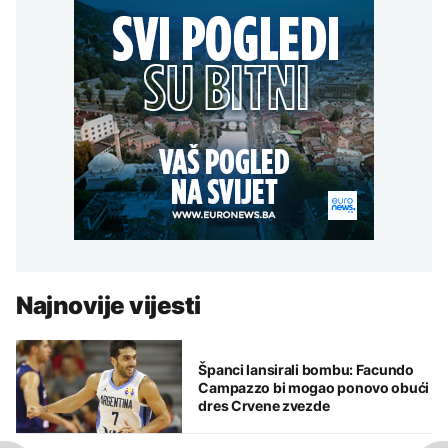
Najnovije vijesti
Španci lansirali bombu: Facundo
Campazzo bi mogao ponovo obući
dres Crvene zvezde