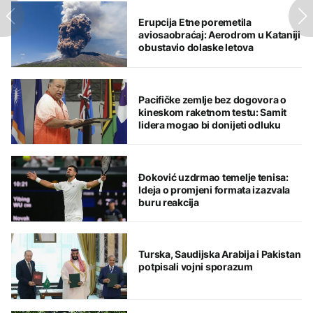
Erupcija Etne poremetila
aviosaobraćaj: Aerodrom u Kataniji
obustavio dolaske letova
Pacifičke zemlje bez dogovora o
kineskom raketnom testu: Samit
lidera mogao bi donijeti odluku
Đoković uzdrmao temelje tenisa:
Ideja o promjeni formata izazvala
buru reakcija
Turska, Saudijska Arabija i Pakistan
potpisali vojni sporazum