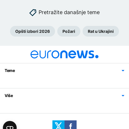
Pretražite današnje teme
Opšti izbori 2026
Požari
Rat u Ukrajini
Teme
Bosna i Hercegovina
Region
Svijet
Sport
Magazin
Više
Impressum
Kontakt
Politika privatnosti
Uslovi korišćenja