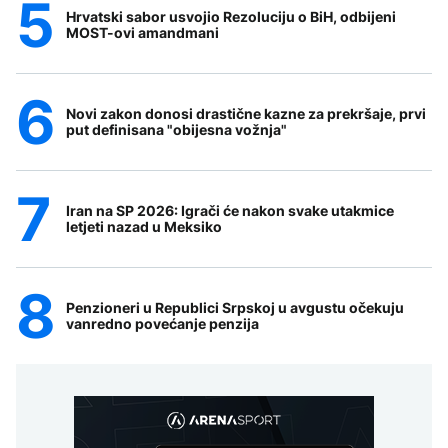
Hrvatski sabor usvojio Rezoluciju o BiH, odbijeni
MOST-ovi amandmani
Novi zakon donosi drastične kazne za prekršaje, prvi
put definisana "obijesna vožnja"
Iran na SP 2026: Igrači će nakon svake utakmice
letjeti nazad u Meksiko
Penzioneri u Republici Srpskoj u avgustu očekuju
vanredno povećanje penzija