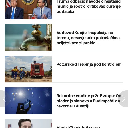
Trump odbacio navode o nestašici
municije i oštro kritikovao curenje
podataka
Vodovod Konjic: Inspekcija na
terenu, nesavjesnim potrošačima
prijete kazne i prekid
vodosnabdijevanja
Požari kod Trebinja pod kontrolom
Rekordne vrućine prže Evropu: Od
hlađenja slonova u Budimpešti do
rekorda u Austriji
Vlada KS odobrila prvo