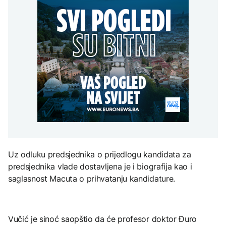
SAD uvele nove sankcije
na dijalog sa svim
Kubi
političkim akterima u BiH
Grgurević traži
odgovore o planiranoj
AKTUELNO
solarnoj elektrani u
blizini Manastira Ostrog
ZDRAVLJE
Crishock: OHR spreman
AKTUELNO
na dijalog sa svim
Šta je Ciklospora i da li
političkim akterima u BiH
prijeti širenje u Evropi?
Zelenski smijenio
ambasadore u Hrvatskoj
i Crnoj Gori
KULTURA
Sarajevo Fest početkom
septembra: Stiže
evropski pozorišni
Uz odluku predsjednika o prijedlogu kandidata za
spektakl “Brechtovi
duhovi”
predsjednika vlade dostavljena je i biografija kao i
saglasnost Macuta o prihvatanju kandidature.
Vučić je sinoć saopštio da će profesor doktor Đuro