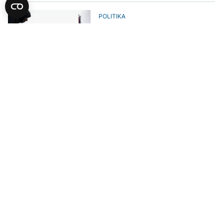
POLITIKA
Skupština Srbije zatvorena do
ponedjeljka iz sigurnosnih
razloga
AKTUELNO
Nakon haosa na sjednici, dojava o
bombi u Skupštini Srbije
POLITIKA
Brnabić: Policija vrši uviđaj u
Skupštini, opozicija nema plan pa
ulazi u ekstremizam
POLITIKA