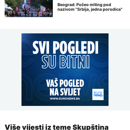
Beograd: Počeo miting pod
nazivom "Srbija, jedna porodica"
Više vijesti iz teme Skupština