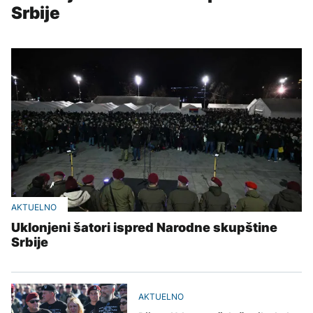
Srbije
AKTUELNO
Uklonjeni šatori ispred Narodne skupštine
Srbije
AKTUELNO