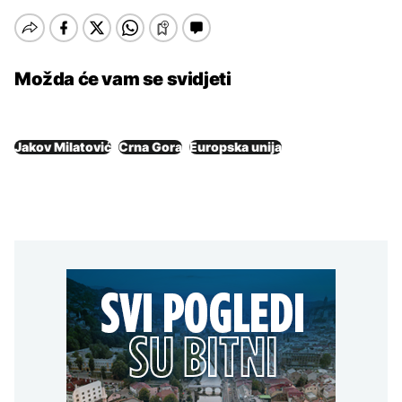
Možda će vam se svidjeti
Jakov Milatović
Crna Gora
Europska unija