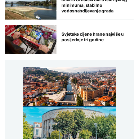
minimuma, stabilno
vodosnabdijevanje grada
Svjetske cijene hrane najviše u
posljednje tri godine