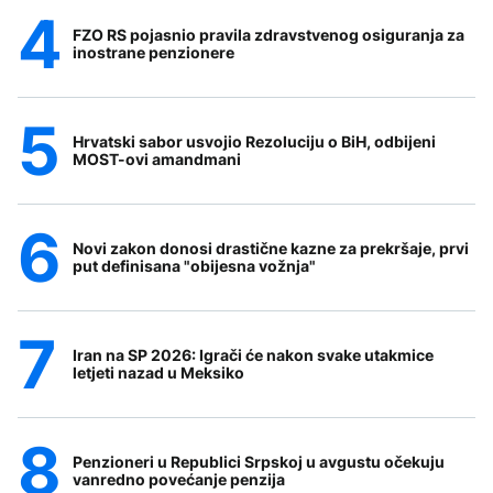
FZO RS pojasnio pravila zdravstvenog osiguranja za
inostrane penzionere
Hrvatski sabor usvojio Rezoluciju o BiH, odbijeni
MOST-ovi amandmani
Novi zakon donosi drastične kazne za prekršaje, prvi
put definisana "obijesna vožnja"
Iran na SP 2026: Igrači će nakon svake utakmice
letjeti nazad u Meksiko
Penzioneri u Republici Srpskoj u avgustu očekuju
vanredno povećanje penzija