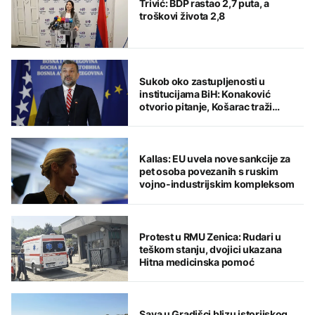
Trivić: BDP rastao 2,7 puta, a
troškovi života 2,8
Sukob oko zastupljenosti u
institucijama BiH: Konaković
otvorio pitanje, Košarac traži
odgovore
Kallas: EU uvela nove sankcije za
pet osoba povezanih s ruskim
vojno-industrijskim kompleksom
Protest u RMU Zenica: Rudari u
teškom stanju, dvojici ukazana
Hitna medicinska pomoć
Sava u Gradišci blizu istorijskog