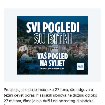
Oluja čupala drveće i
cjevovoda prema
Perseidi stiže sredinom
nosila krovove u
Tunjicama
augusta
Zelenski stigao u Srbiju
Rumuniji
DRUŠTVO
Banjaluka: Počinje
testiranje novog
TEHNOLOGIJA
cjevovoda prema
AKTUELNO
Tunjicama
Istorijska presuda protiv
Mete, zbog ugrožavanja
Španija od sutra uvodi
djece moraju platiti 942
privremene kontrole za
miliona dolara
putnike iz Italije
KULTURA
Rat i pijesak prijete
drevnim piramidama
Meroe u Sudanu
Procjenjuje se da je imao oko 27 tona, što odgovara
težini devet odraslih azijskih slonova, te dužinu od oko
27 metara, čime je bio duži i od poznatog diplodoka.