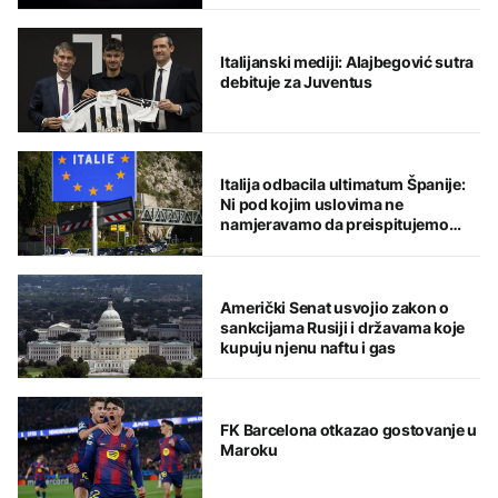
Italijanski mediji: Alajbegović sutra
debituje za Juventus
Italija odbacila ultimatum Španije:
Ni pod kojim uslovima ne
namjeravamo da preispitujemo
odluku
Američki Senat usvojio zakon o
sankcijama Rusiji i državama koje
kupuju njenu naftu i gas
FK Barcelona otkazao gostovanje u
Maroku