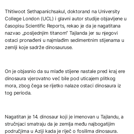
Thitiwoot Sethapanichsakul, doktorand na University
College London (UCL) i glavni autor studije objavljene u
časopisu
Scientific Reports
, rekao je da je nagatitana
nazvao „posljednjim titanom“ Tajlanda jer su njegovi
ostaci pronađeni u najmlađim sedimentnim stijenama u
zemlji koje sadrže dinosauruse.
On je objasnio da su mlađe stijene nastale pred kraj ere
dinosaura vjerovatno već bile pod uticajem plitkog
mora, zbog čega se rijetko nalaze ostaci dinosaura iz
tog perioda.
Nagatitan je 14. dinosaur koji je imenovan u Tajlandu, a
stručnjaci smatraju da je zemlja među najbogatijim
područjima u Aziji kada je riječ o fosilima dinosaura.