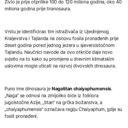
Živio je prije otprilike 100 do 120 miliona godina, oko 40
miliona godina prije tiranosaura.
Vrstu je identificirao tim istraživača iz Ujedinjenog
Kraljevstva i Tajlanda na osnovu fosila pronađenih prije
deset godina pored jednog jezera u sjeveroistočnom
Tajlandu. Naučnici navode da ovo otkriće daje novo
svjetlo na to kako su promjene u drevnim klimatskim
uslovima mogle uticati na razvoj divovskih dinosaura.
Puno ime dinosaura je
Nagatitan chaiyaphumensis
.
„Naga“ se odnosi na zmijoliko biće iz folklora
jugoistočne Azije, „titan“ na grčka božanstva, a
„chaiyaphumensis“ označava regiju Chaiyaphum, gdje su
fosili pronađeni.