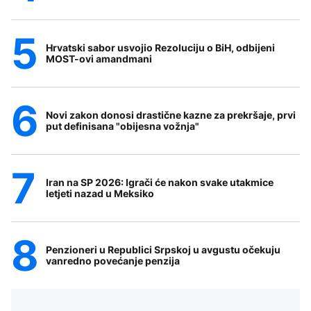
Hrvatski sabor usvojio Rezoluciju o BiH, odbijeni
MOST-ovi amandmani
Novi zakon donosi drastične kazne za prekršaje, prvi
put definisana "obijesna vožnja"
Iran na SP 2026: Igrači će nakon svake utakmice
letjeti nazad u Meksiko
Penzioneri u Republici Srpskoj u avgustu očekuju
vanredno povećanje penzija