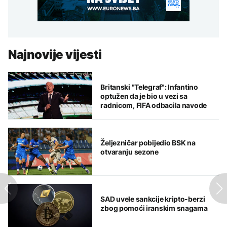
Najnovije vijesti
Britanski "Telegraf": Infantino
optužen da je bio u vezi sa
radnicom, FIFA odbacila navode
Željezničar pobijedio BSK na
otvaranju sezone
SAD uvele sankcije kripto-berzi
zbog pomoći iranskim snagama