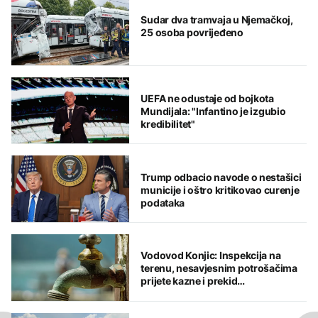
Sudar dva tramvaja u Njemačkoj,
25 osoba povrijeđeno
UEFA ne odustaje od bojkota
Mundijala: "Infantino je izgubio
kredibilitet"
Trump odbacio navode o nestašici
municije i oštro kritikovao curenje
podataka
Vodovod Konjic: Inspekcija na
terenu, nesavjesnim potrošačima
prijete kazne i prekid
vodosnabdijevanja