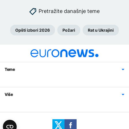
Pretražite današnje teme
Opšti izbori 2026
Požari
Rat u Ukrajini
Teme
Bosna i Hercegovina
Region
Svijet
Sport
Magazin
Više
Impressum
Kontakt
Politika privatnosti
Uslovi korišćenja