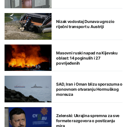
Nizak vodostaj Dunava ugrozio
riječni transport u Austriji
Masovni ruski napad na Kijevsku
oblast: 14 poginulih i 27
povrijeđenih
SAD, Iran i Oman blizu sporazuma o
ponovnom otvaranju Hormuškog
moreuza
Zelenski: Ukrajina spremna za sve
formate razgovora o postizanju
mira