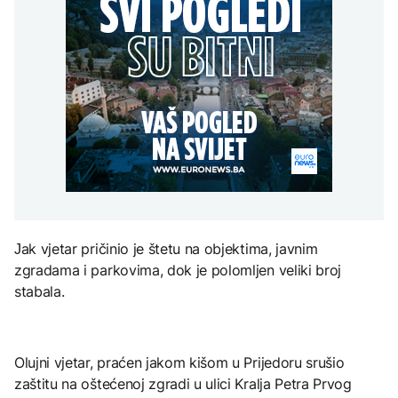
Trump: Iran će biti 'vrlo
Grada sankcionisan
AKTUELNO
na Mjesec
teško pogođen' ako ne
zbog isticanja zastave sa
otvori Hormuški moreuz
ljiljanima
Spajić odbacio
'veoma brzo'
CRNA HRONIKA
mogućnost EU za
gradnju migrantskih
Muškarac iz Novog
centara u Crnoj Gori
TEHNOLOGIJA
Grada sankcionisan
AKTUELNO
zbog isticanja zastave sa
Britanska kraljevska
ljiljanima
kovnica iz elektronskog
Stotine ljudi na granici
otpada izdvaja zlato
Maroka i Seute tragaju za
nestalim članovima
porodica
ZDRAVLJE
Јak vjetar pričinio je štetu na objektima, javnim
Ruska vakcina protiv
zgradama i parkovima, dok je polomljen veliki broj
melanoma: Prvi pacijent
uskoro završava terapiju
stabala.
Olujni vjetar, praćen jakom kišom u Prijedoru srušio
zaštitu na oštećenoj zgradi u ulici Kralja Petra Prvog