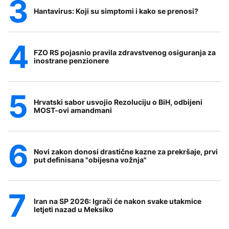
Hantavirus: Koji su simptomi i kako se prenosi?
FZO RS pojasnio pravila zdravstvenog osiguranja za
inostrane penzionere
Hrvatski sabor usvojio Rezoluciju o BiH, odbijeni
MOST-ovi amandmani
Novi zakon donosi drastične kazne za prekršaje, prvi
put definisana "obijesna vožnja"
Iran na SP 2026: Igrači će nakon svake utakmice
letjeti nazad u Meksiko