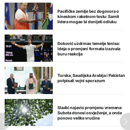
Pacifičke zemlje bez dogovora o
kineskom raketnom testu: Samit
lidera mogao bi donijeti odluku
Đoković uzdrmao temelje tenisa:
Ideja o promjeni formata izazvala
buru reakcija
Turska, Saudijska Arabija i Pakistan
potpisali vojni sporazum
Sladić najavio promjenu vremena:
Subota donosi osvježenje, a onda
ponovo velike vrućine