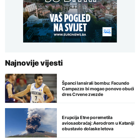
Najnovije vijesti
Španci lansirali bombu: Facundo
Campazzo bi mogao ponovo obući
dres Crvene zvezde
Erupcija Etne poremetila
aviosaobraćaj: Aerodrom u Kataniji
obustavio dolaske letova