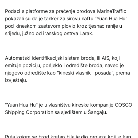
Podaci s platforme za praćenje brodova MarineTraffic
pokazali su da je tanker za sirovu naftu "Yuan Hua Hu"
pod kineskom zastavom plovio kroz tjesnac ranije u
srijedu, južno od iranskog ostrva Larak.
Automatski identifikacijski sistem broda, ili AIS, koji
emituje poziciju, porijeklo i odredište broda, naveo je
njegovo odredište kao "kineski vlasnik i posada", prema
izvještaju.
"Yuan Hua Hu" je u vlasništvu kineske kompanije COSCO
Shipping Corporation sa sjedištem u Šangaju.
Ruta kojom se brod kretao bila je dio prolaza koji je Iran