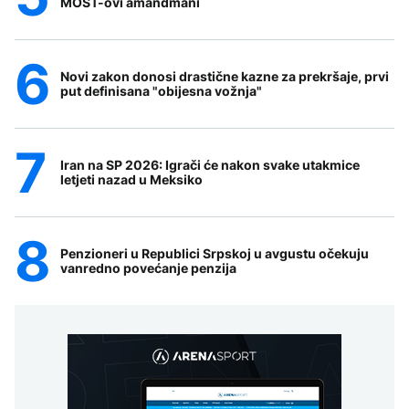
MOST-ovi amandmani
Novi zakon donosi drastične kazne za prekršaje, prvi
put definisana "obijesna vožnja"
Iran na SP 2026: Igrači će nakon svake utakmice
letjeti nazad u Meksiko
Penzioneri u Republici Srpskoj u avgustu očekuju
vanredno povećanje penzija