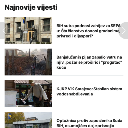
Najnovije vijesti
BiH sutra podnosi zahtjev za SEPA-
u: Šta članstvo donosi građanima,
privredi i dijaspori?
Banjalučanin pijan zapalio vatru na
njivi, požar se proširio i "progutao"
kuću
KJKP ViK Sarajevo: Stabilan sistem
vodosnabdijevanja
Optužnica protiv zaposlenika Suda
BiH, osumnjičen da je prisvojio