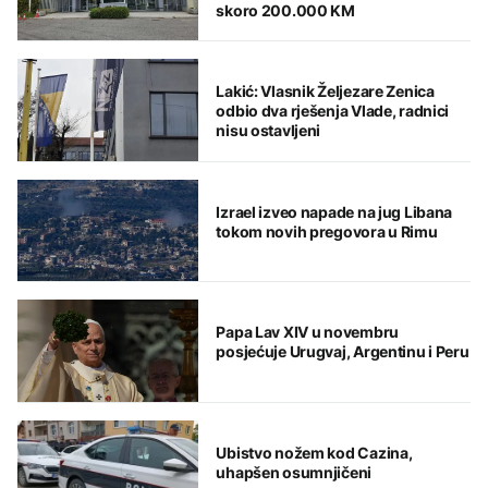
skoro 200.000 KM
Lakić: Vlasnik Željezare Zenica
odbio dva rješenja Vlade, radnici
nisu ostavljeni
Izrael izveo napade na jug Libana
tokom novih pregovora u Rimu
Papa Lav XIV u novembru
posjećuje Urugvaj, Argentinu i Peru
Ubistvo nožem kod Cazina,
uhapšen osumnjičeni