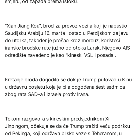
smjeru, od zapada prema istoku.
"Xian Jiang Kou", brod za prevoz vozila koji je napustio
Saudijsku Arabiju 16. marta i ostao u Perzijskom zaljevu
do utorka, također je prošao kroz moreuz, koristeći
iranske brodske rute južno od otoka Larak. Njegovo AIS
odredište navedeno je kao "kineski VSL i posada".
Kretanje broda dogodilo se dok je Trump putovao u Kinu
u državnu posjetu koja je bila odgođena šest sedmica
zbog rata SAD-a i Izraela protiv Irana.
Tokom razgovora s kineskim predsjednikom Xi
Jinpingom, očekuje se da će Trump tražiti veću podršku
od Pekinga, koji održava bliske veze s Teheranom, u