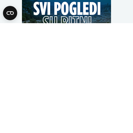
Pretražite današnje teme
Opšti izbori 2026
Požari
Rat u Ukrajini