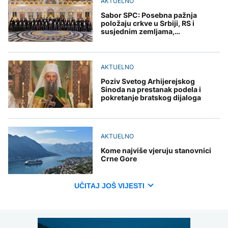
AKTUELNO
Sabor SPC: Posebna pažnja
položaju crkve u Srbiji, RS i
susjednim zemljama,
ustanovljeno novo odlikovanje
AKTUELNO
Poziv Svetog Arhijerejskog
Sinoda na prestanak podela i
pokretanje bratskog dijaloga
AKTUELNO
Kome najviše vjeruju stanovnici
Crne Gore
UČITAJ JOŠ VIJESTI