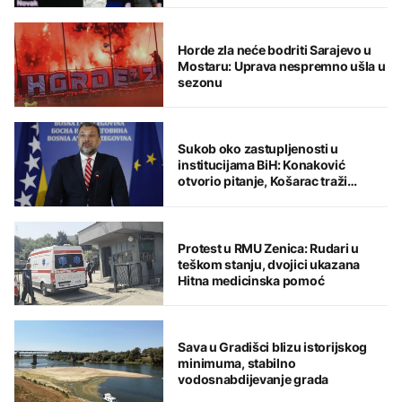
Horde zla neće bodriti Sarajevo u
Mostaru: Uprava nespremno ušla u
sezonu
Sukob oko zastupljenosti u
institucijama BiH: Konaković
otvorio pitanje, Košarac traži
odgovore
Protest u RMU Zenica: Rudari u
teškom stanju, dvojici ukazana
Hitna medicinska pomoć
Sava u Gradišci blizu istorijskog
minimuma, stabilno
vodosnabdijevanje grada