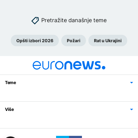
Pretražite današnje teme
Opšti izbori 2026
Požari
Rat u Ukrajini
Teme
Bosna i Hercegovina
Region
Svijet
Sport
Magazin
Više
Impressum
Kontakt
Politika privatnosti
Uslovi korišćenja