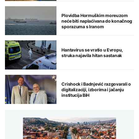
Plovidba Hormuškim moreuzom
neće biti naplaćivana do konačnog
sporazuma s Iranom
Hantavirus se vratio u Evropu,
struka najavila hitan sastanak
Crishock i Badnjević razgovarali o
digitalizaciji, izborima i jačanju
institucija BiH