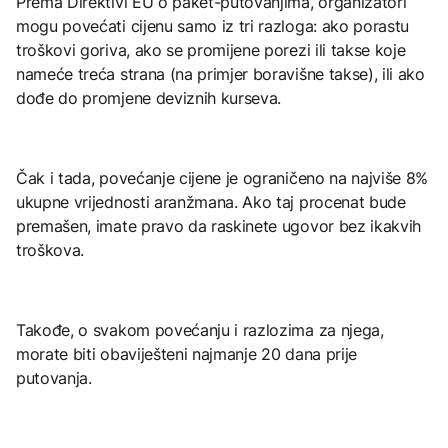
Prema Direktivi EU o paket-putovanjima, organizatori
mogu povećati cijenu samo iz tri razloga: ako porastu
troškovi goriva, ako se promijene porezi ili takse koje
nameće treća strana (na primjer boravišne takse), ili ako
dođe do promjene deviznih kurseva.
Čak i tada, povećanje cijene je ograničeno na najviše 8%
ukupne vrijednosti aranžmana. Ako taj procenat bude
premašen, imate pravo da raskinete ugovor bez ikakvih
troškova.
Takođe, o svakom povećanju i razlozima za njega,
morate biti obaviješteni najmanje 20 dana prije
putovanja.