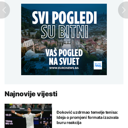
Najnovije vijesti
Đoković uzdrmao temelje tenisa:
Ideja o promjeni formata izazvala
buru reakcija