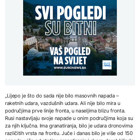
Španija postavila
aktivan, gust dim
djece moraju platiti 942
ultimatum Italiji da ukine
otežava gašenje iz zraka
miliona dolara
Grčka dronovima
granične kontrole
kontrolisala više od 300
AKTUELNO
plaža zbog nelegalnog
zauzimanja obale
Požar kod Konjica i dalje
KULTURA
aktivan, gust dim
FOKUS
otežava gašenje iz zraka
Rat i pijesak prijete
drevnim piramidama
Amerikanci
Meroe u Sudanu
upozoravaju: Putin bi
mogao testirati NATO
ograničenim napadom,
najveći rizik od jeseni
ZANIMLJIVOSTI
Rihanna radi na novom
„Lijepo je što do sada nije bilo masovnih napada –
albumu
raketnih udara, vazdušnih udara. Ali nije bilo mira u
područjima prve linije fronta, u naseljima blizu fronta.
Rusi nastavljaju svoje napade u onim područjima koja su
za njih ključna. Ima granatiranja, bilo je udara dronovima
različitih vrsta na frontu. Juče i danas bilo je više od 150