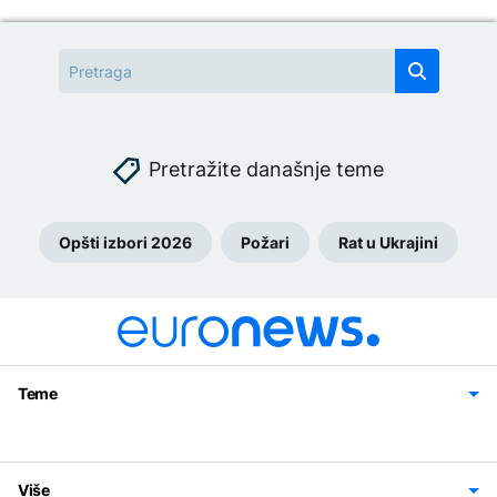
Pretražite današnje teme
Opšti izbori 2026
Požari
Rat u Ukrajini
Teme
Bosna i Hercegovina
Region
Svijet
Sport
Magazin
Više