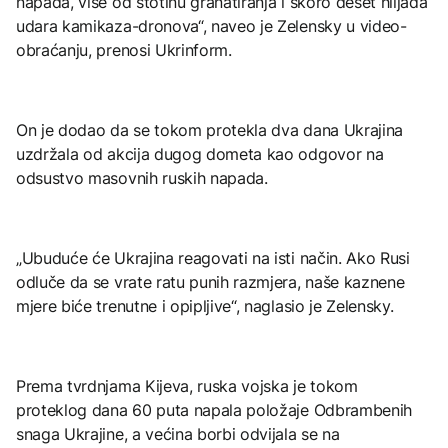
napada, više od stotinu granatiranja i skoro deset hiljada
udara kamikaza-dronova“, naveo je Zelensky u video-
obraćanju, prenosi Ukrinform.
On je dodao da se tokom protekla dva dana Ukrajina
uzdržala od akcija dugog dometa kao odgovor na
odsustvo masovnih ruskih napada.
„Ubuduće će Ukrajina reagovati na isti način. Ako Rusi
odluče da se vrate ratu punih razmjera, naše kaznene
mjere biće trenutne i opipljive“, naglasio je Zelensky.
Prema tvrdnjama Kijeva, ruska vojska je tokom
proteklog dana 60 puta napala položaje Odbrambenih
snaga Ukrajine, a većina borbi odvijala se na