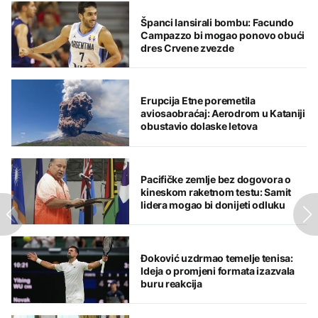
Španci lansirali bombu: Facundo
Campazzo bi mogao ponovo obući
dres Crvene zvezde
Erupcija Etne poremetila
aviosaobraćaj: Aerodrom u Kataniji
obustavio dolaske letova
Pacifičke zemlje bez dogovora o
kineskom raketnom testu: Samit
lidera mogao bi donijeti odluku
Đoković uzdrmao temelje tenisa:
Ideja o promjeni formata izazvala
buru reakcija