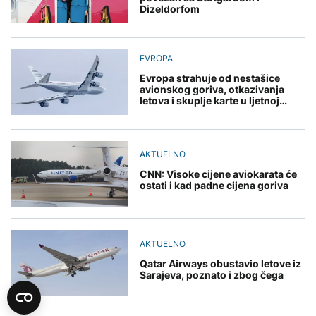
Dizeldorfom
EVROPA
Evropa strahuje od nestašice
avionskog goriva, otkazivanja
letova i skuplje karte u ljetnoj
sezoni
AKTUELNO
CNN: Visoke cijene aviokarata će
ostati i kad padne cijena goriva
AKTUELNO
Qatar Airways obustavio letove iz
Sarajeva, poznato i zbog čega