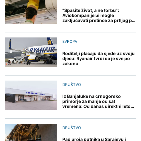
U Belgiji otkrivena
građanima Širokog
ilegalna fabrika cigareta,
Brijega na racionalnu
Grgurević traži
"Spasite život, a ne torbu":
zaplijenjeni milioni
potrošnju
DRUŠTVO
odgovore o planiranoj
Aviokompanije bi mogle
cigareta i tone duhana
solarnoj elektrani u
zaključavati pretince za prtljag pri
Zbog suše i smanjenih
blizini Manastira Ostrog
ZDRAVLJE
evakuaciji
zaliha vode upućen apel
građanima Širokog
Šta je Ciklospora i da li
EVROPA
Brijega na racionalnu
EVROPA
prijeti širenje u Evropi?
potrošnju
Afganistanac u
Roditelji plaćaju da sjede uz svoju
Njemačkoj osuđen na
djecu: Ryanair tvrdi da je sve po
doživotni zatvor zbog
zakonu
napada u Minhenu
KULTURA
Sarajevo Fest početkom
DRUŠTVO
septembra: Stiže
evropski pozorišni
spektakl “Brechtovi
Iz Banjaluke na crnogorsko
duhovi”
primorje za manje od sat
vremena: Od danas direktni letovi
za Tivat
DRUŠTVO
Pad broja putnika u Sarajevu i