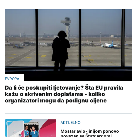
EVROPA
Da li će poskupiti ljetovanje? Šta EU pravila
kažu o skrivenim doplatama - koliko
organizatori mogu da podignu cijene
AKTUELNO
Mostar avio-linijom ponovo
povezan sa Štutgardom i