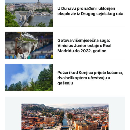
U Dunavu pronađen i uklonjen
eksploziv iz Drugog svjetskog rata
Gotova višemjesečna saga:
Vinicius Junior ostaje u Real
Madridu do 2032. godine
Požari kod Konjica prijete kućama,
dva helikoptera učestvuju u
gašenju