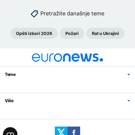
Pretražite današnje teme
Opšti izbori 2026
Požari
Rat u Ukrajini
Teme
Bosna i Hercegovina
Region
Svijet
Sport
Magazin
Više
Impressum
Kontakt
Politika privatnosti
Uslovi korišćenja