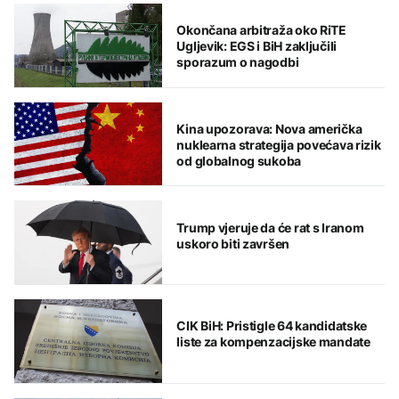
Okončana arbitraža oko RiTE
Ugljevik: EGS i BiH zaključili
sporazum o nagodbi
Kina upozorava: Nova američka
nuklearna strategija povećava rizik
od globalnog sukoba
Trump vjeruje da će rat s Iranom
uskoro biti završen
CIK BiH: Pristigle 64 kandidatske
liste za kompenzacijske mandate