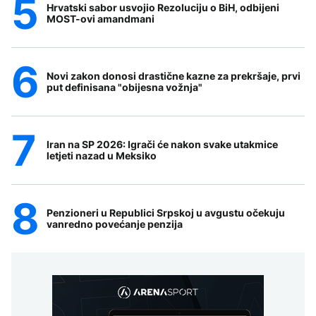
Hrvatski sabor usvojio Rezoluciju o BiH, odbijeni
MOST-ovi amandmani
Novi zakon donosi drastične kazne za prekršaje, prvi
put definisana "obijesna vožnja"
Iran na SP 2026: Igrači će nakon svake utakmice
letjeti nazad u Meksiko
Penzioneri u Republici Srpskoj u avgustu očekuju
vanredno povećanje penzija