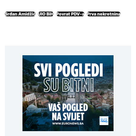
Srđan Amidžić
UIO BiH
Povrat PDV-a
Prva nekretnina