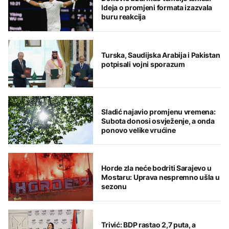
Ideja o promjeni formata izazvala
buru reakcija
Turska, Saudijska Arabija i Pakistan
potpisali vojni sporazum
Sladić najavio promjenu vremena:
Subota donosi osvježenje, a onda
ponovo velike vrućine
Horde zla neće bodriti Sarajevo u
Mostaru: Uprava nespremno ušla u
sezonu
Trivić: BDP rastao 2,7 puta, a