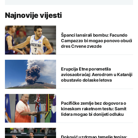
Najnovije vijesti
Španci lansirali bombu: Facundo
Campazzo bi mogao ponovo obući
dres Crvene zvezde
Erupcija Etne poremetila
aviosaobraćaj: Aerodrom u Kataniji
obustavio dolaske letova
Pacifičke zemlje bez dogovora o
kineskom raketnom testu: Samit
lidera mogao bi donijeti odluku
Đoković uzdrmao temelje tenisa: