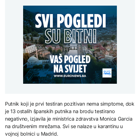
80 i 120 KM
Teheran bi mogao
POLITIKA
sve stiže za besplatne i
zabraniti prolaz
plaćene naloge
američkim i izraelskim
Haos u Skupštini
brodovima kroz Hormuz
AKTUELNO
Kosova: Kurtija gađali
jajima, sjednica
Uvećane avgustovske
prekinuta
ZANIMLJIVOSTI
penzije, stiže i
AKTUELNO
jednokratna pomoć od
"Čudovište iz dva
80 i 120 KM
okeana": Super El Ninjo
Iran i Oman pred
prijeti sušama,
dogovorom o Hormuzu,
poplavama i glađu širom
Teheran postavio nove
svijeta
uslove Vašingtonu
KULTURA
U ponedjeljak počinje
prodaja ulaznica za 32.
Sarajevo Film Festival
Putnik koji je prvi testiran pozitivan nema simptome, dok
je 13 ostalih španskih putnika na brodu testirano
negativno, izjavila je ministrica zdravstva Monica Garcia
na društvenim mrežama. Svi se nalaze u karantinu u
vojnoj bolnici u Madrid.