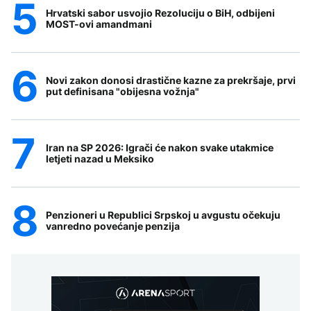
Hrvatski sabor usvojio Rezoluciju o BiH, odbijeni
MOST-ovi amandmani
Novi zakon donosi drastične kazne za prekršaje, prvi
put definisana "obijesna vožnja"
Iran na SP 2026: Igrači će nakon svake utakmice
letjeti nazad u Meksiko
Penzioneri u Republici Srpskoj u avgustu očekuju
vanredno povećanje penzija