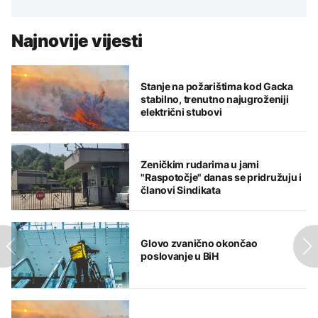
Najnovije vijesti
Stanje na požarištima kod Gacka
stabilno, trenutno najugroženiji
električni stubovi
Zeničkim rudarima u jami
"Raspotočje" danas se pridružuju i
članovi Sindikata
Glovo zvanično okončao
poslovanje u BiH