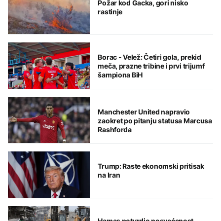
Požar kod Gacka, gori nisko
rastinje
Borac - Velež: Četiri gola, prekid
meča, prazne tribine i prvi trijumf
šampiona BiH
Manchester United napravio
zaokret po pitanju statusa Marcusa
Rashforda
Trump: Raste ekonomski pritisak
na Iran
Hamas potvrdio posvećenost