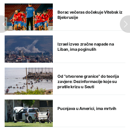
Borac večeras dočekuje Vitebsk iz
Bjelorusije
Izrael izveo zračne napade na
Liban, ima poginulih
Od "otvorene granice" do teorija
zavjere: Dezinformacije koje su
pratile krizu u Seuti
Pucnjava u Americi, ima mrtvih