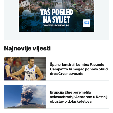
Najnovije vijesti
Španci lansirali bombu: Facundo
Campazzo bi mogao ponovo obući
dres Crvene zvezde
Erupcija Etne poremetila
aviosaobraćaj: Aerodrom u Kataniji
obustavio dolaske letova