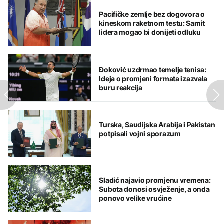
Pacifičke zemlje bez dogovora o
kineskom raketnom testu: Samit
lidera mogao bi donijeti odluku
Đoković uzdrmao temelje tenisa:
Ideja o promjeni formata izazvala
buru reakcija
Turska, Saudijska Arabija i Pakistan
potpisali vojni sporazum
Sladić najavio promjenu vremena:
Subota donosi osvježenje, a onda
ponovo velike vrućine