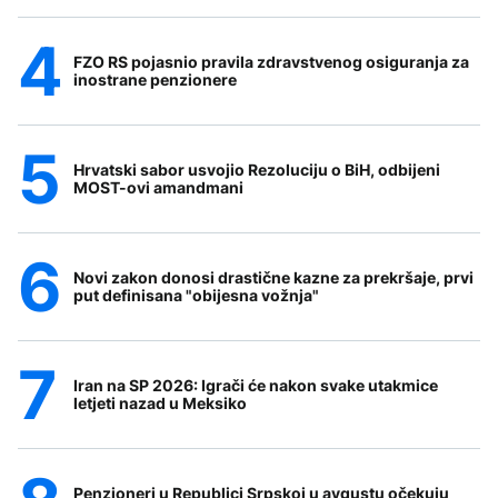
FZO RS pojasnio pravila zdravstvenog osiguranja za
inostrane penzionere
Hrvatski sabor usvojio Rezoluciju o BiH, odbijeni
MOST-ovi amandmani
Novi zakon donosi drastične kazne za prekršaje, prvi
put definisana "obijesna vožnja"
Iran na SP 2026: Igrači će nakon svake utakmice
letjeti nazad u Meksiko
Penzioneri u Republici Srpskoj u avgustu očekuju