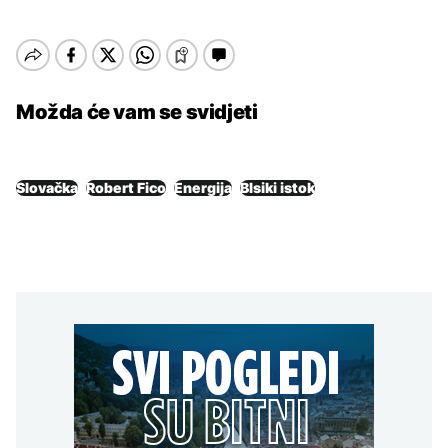
Možda će vam se svidjeti
Slovačka
Robert Fico
Energija
Blsiki istok