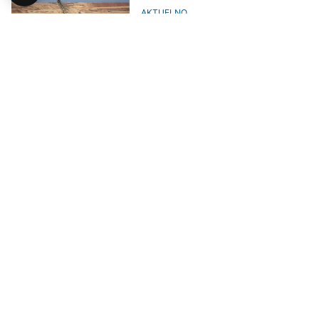
AKTUELNO
Kina otkrila gotovo neiscrpne
izvore energije
BIZNIS
Energetska kriza, trendovi i
alternative do 2035.godine u
fokusu samita u Banjaluci
DRUŠTVO
Zaključci SEF-a 2025:
Digitalizacija i inovacije ključne za
održivi razvoj energetske
infrastrukture
UČITAJ JOŠ VIJESTI