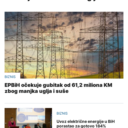
BIZNIS
EPBiH očekuje gubitak od 61,2 miliona KM
zbog manjka uglja i suše
BIZNIS
Uvoz električne energije u BiH
porastao za gotovo 184%