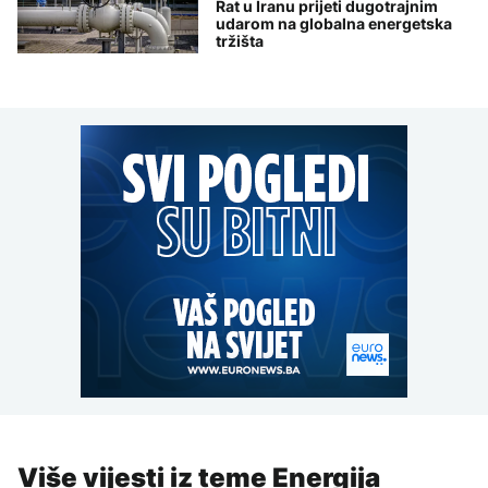
Rat u Iranu prijeti dugotrajnim
udarom na globalna energetska
tržišta
Više vijesti iz teme Energija