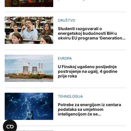
DRUŠTVO
Studenti razgovarali o
energetskoj budućnosti BiH u
okviru EU programa 'Generation
Change'
EVROPA
U Finskoj ugašeno posljednje
postrojenje na ugalj, 4 godine
prije roka
TEHNOLOGIJA
Potrebe za energijom iz centara
podataka sa umjetnom
inteligencijom će se
učetvorostručiti do 2030. godine