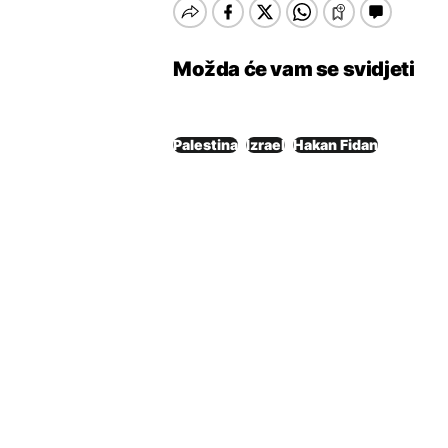
Možda će vam se svidjeti
Palestina
Izrael
Hakan Fidan