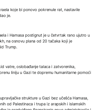
zraela koje bi ponovo pokrenule rat, nastavile
dao je.
ela i Hamasa postignut je u četvrtak rano ujutro u
kh, na osnovu plana od 20 tačaka koji je
ald Trump.
kid vatre, oslobađanje talaca i zatvorenika,
orenu liniju u Gazi te dopremu humanitarne pomoći
upravljačke strukture u Gazi bez učešća Hamasa,
nih od Palestinaca i trupa iz arapskih i islamskih
er je predviđeno finansiranje nove administracije i