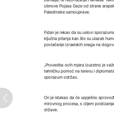
obnove Pojasa Gaze od strane arapski
Palestinske samouprave.
Fidan je rekao da su uslovi sporazuma
ključna pitanja kao što su ulazak hum
povlačenje izraelskih snaga na dogov
„Provedba ovih mjera izuzetno je važn
tehničku pomoć na terenu i diploma
sporazum održao.
On je istakao da će uspješno sprovođ
mirovnog procesa, s ciljem postizanja 
države.