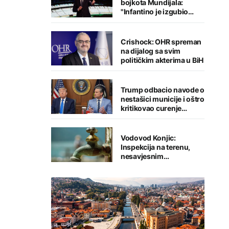
bojkota Mundijala:
"Infantino je izgubio
kredibilitet"
Crishock: OHR spreman
na dijalog sa svim
političkim akterima u BiH
Trump odbacio navode o
nestašici municije i oštro
kritikovao curenje
podataka
Vodovod Konjic:
Inspekcija na terenu,
nesavjesnim
potrošačima prijete
kazne i prekid
vodosnabdijevanja