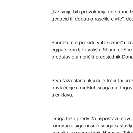
„Ne smije biti provokacija od strane I
genocid ili dodatno raselile civile“, do
Sporazum o prekidu vatre između Izra
egipatskom ljetovalištu Sharm el-Shei
predstavio američki predsjednik Don
Prva faza plana uključuje trenutni pre
povlačenje izraelskih snaga na dogov
u enklavu.
Druga faza predviđa uspostavu nove 
formiranje sigurnosnih snaga sastavlje
zemalja, te razoružanje Hamasa. Takođ