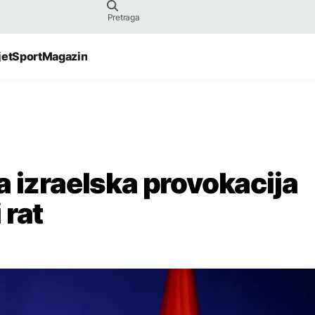
jet
Sport
Magazin
a izraelska provokacija
 rat