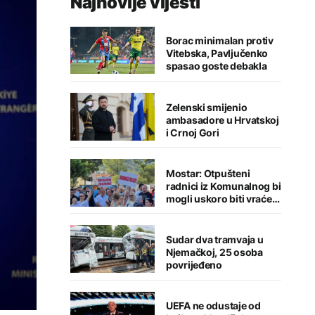
Najnovije vijesti
Borac minimalan protiv
Vitebska, Pavljučenko
spasao goste debakla
Zelenski smijenio
ambasadore u Hrvatskoj
i Crnoj Gori
Mostar: Otpušteni
radnici iz Komunalnog bi
mogli uskoro biti vraćeni
na posao
Sudar dva tramvaja u
Njemačkoj, 25 osoba
povrijeđeno
UEFA ne odustaje od