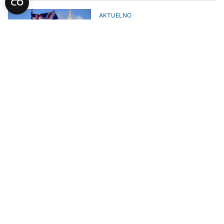
AKTUELNO
Više od 1.000 vijećnika u Velikoj
Britaniji obećalo podršku
Palestini uoči lokalnih izbora u
maju
EVROPA
Stotine ljudi protestovale u
Stockholmu protiv najnovijih
izraelskih mjera usmjerenih na
aneksiju Zapadne obale
AKTUELNO
Komšić sa ambasadoricom
Palestine Kharoof: Obostrana
želja za učvršćivanjem
međusobnih veza
AKTUELNO