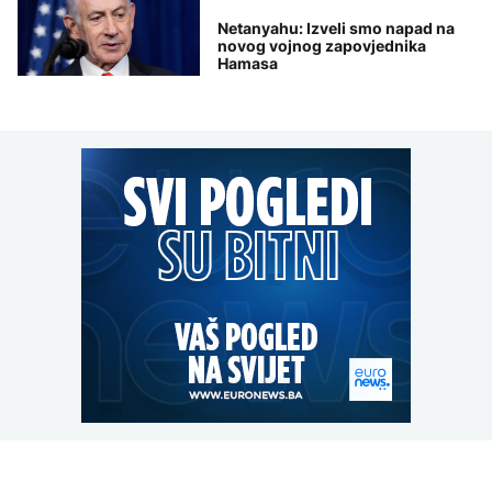
Netanyahu: Izveli smo napad na
novog vojnog zapovjednika
Hamasa