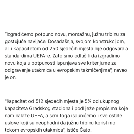
“Izgradićemo potpuno novu, montažnu, južnu tribinu za
gostujuće navijače. Dosadašnja, svojom konstrukcijom,
ali i kapacitetom od 250 sjedećih mjesta nije odgovarala
standardima UEFA-e. Zato smo odlučili da izgradimo
novu koja u potpunosti ispunjava sve kriterijume za
odigravanje utakmica u evropskim takmičenjima", naveo
je on.
"Кapacitet od 512 sjedećih mjesta je 5% od ukupnog
kapaciteta Gradskog stadiona i podliježe propisima koje
nam nalaže UEFA, a sem toga ispunićemo i sve ostale
uslove koji su neophodni da južnu tribinu koristimo
tokom evropskih utakmica", ističe Čato.