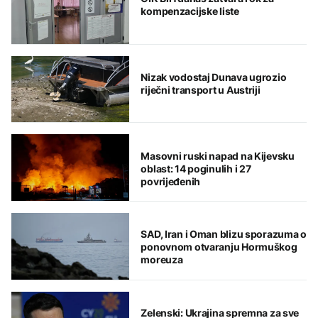
kompenzacijske liste
Nizak vodostaj Dunava ugrozio
riječni transport u Austriji
Masovni ruski napad na Kijevsku
oblast: 14 poginulih i 27
povrijeđenih
SAD, Iran i Oman blizu sporazuma o
ponovnom otvaranju Hormuškog
moreuza
Zelenski: Ukrajina spremna za sve