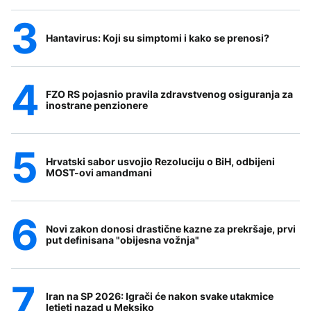
Hantavirus: Koji su simptomi i kako se prenosi?
FZO RS pojasnio pravila zdravstvenog osiguranja za
inostrane penzionere
Hrvatski sabor usvojio Rezoluciju o BiH, odbijeni
MOST-ovi amandmani
Novi zakon donosi drastične kazne za prekršaje, prvi
put definisana "obijesna vožnja"
Iran na SP 2026: Igrači će nakon svake utakmice
letjeti nazad u Meksiko