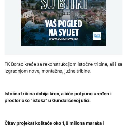
Trump: Iran će biti 'vrlo
Grada sankcionisan
AKTUELNO
na Mjesec
teško pogođen' ako ne
zbog isticanja zastave sa
otvori Hormuški moreuz
ljiljanima
Spajić odbacio
'veoma brzo'
CRNA HRONIKA
mogućnost EU za
gradnju migrantskih
Muškarac iz Novog
centara u Crnoj Gori
TEHNOLOGIJA
Grada sankcionisan
AKTUELNO
zbog isticanja zastave sa
Britanska kraljevska
ljiljanima
kovnica iz elektronskog
Stotine ljudi na granici
otpada izdvaja zlato
Maroka i Seute tragaju za
nestalim članovima
porodica
FK Borac kreće sa rekonstrukcijom istočne tribine, ali i sa
izgradnjom nove, montažne, južne tribine.
ZDRAVLJE
Ruska vakcina protiv
melanoma: Prvi pacijent
uskoro završava terapiju
Istočna tribina dobija krov, a biće potpuno uređen i
prostor oko “istoka” u Gundulićevoj ulici.
Čitav projekat koštaće oko 1,8 miliona maraka i