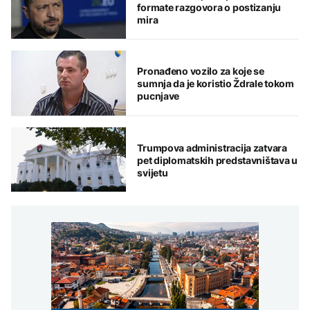
formate razgovora o postizanju
mira
Pronađeno vozilo za koje se
sumnja da je koristio Ždrale tokom
pucnjave
Trumpova administracija zatvara
pet diplomatskih predstavništava u
svijetu