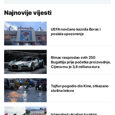
Najnovije vijesti
UEFA novčano kaznila Borac i
poslala upozorenje
Rimac rasprodao svih 250
Bugattija prije početka proizvodnje.
Cijena mu je 3,8 miliona eura
Tajfun pogodio dio Kine, otkazano
stotine letova
Islamabad ukrašen turskim,