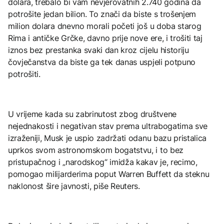
dolara, trebalo bi vam nevjerovatnih 2.740 godina da
potrošite jedan bilion. To znači da biste s trošenjem
milion dolara dnevno morali početi još u doba starog
Rima i antičke Grčke, davno prije nove ere, i trošiti taj
iznos bez prestanka svaki dan kroz cijelu historiju
čovječanstva da biste ga tek danas uspjeli potpuno
potrošiti.
U vrijeme kada su zabrinutost zbog društvene
nejednakosti i negativan stav prema ultrabogatima sve
izraženiji, Musk je uspio zadržati odanu bazu pristalica
uprkos svom astronomskom bogatstvu, i to bez
pristupačnog i „narodskog“ imidža kakav je, recimo,
pomogao milijarderima poput Warren Buffett da steknu
naklonost šire javnosti, piše Reuters.