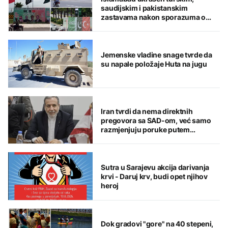
saudijskim i pakistanskim
zastavama nakon sporazuma o
zajedničkoj odbrani
Jemenske vladine snage tvrde da
su napale položaje Huta na jugu
Iran tvrdi da nema direktnih
pregovora sa SAD-om, već samo
razmjenjuju poruke putem
posrednika
Sutra u Sarajevu akcija darivanja
krvi - Daruj krv, budi opet njihov
heroj
Dok gradovi "gore" na 40 stepeni,