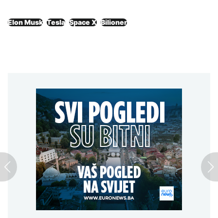
Elon Musk
Tesla
Space X
Bilioner