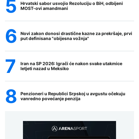
Hrvatski sabor usvojio Rezoluciju o BiH, odbijeni
MOST-ovi amandmani
Novi zakon donosi drastične kazne za prekršaje, prvi
put definisana "obijesna vožnja"
Iran na SP 2026: Igrači će nakon svake utakmice
letjeti nazad u Meksiko
Penzioneri u Republici Srpskoj u avgustu očekuju
vanredno povećanje penzija