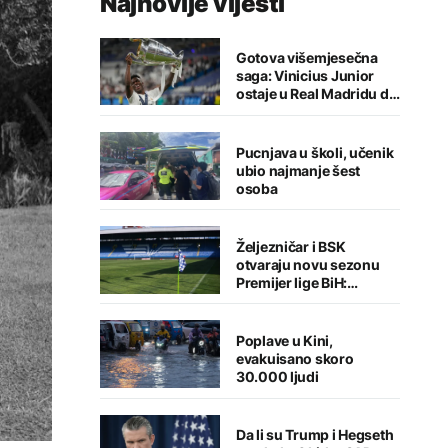
Najnovije vijesti
Gotova višemjesečna
saga: Vinicius Junior
ostaje u Real Madridu do
2032. godine
Pucnjava u školi, učenik
ubio najmanje šest
osoba
Željezničar i BSK
otvaraju novu sezonu
Premijer lige BiH:
Sarajlije u problemima,
Banjalučani pišu istoriju
Poplave u Kini,
evakuisano skoro
30.000 ljudi
Da li su Trump i Hegseth