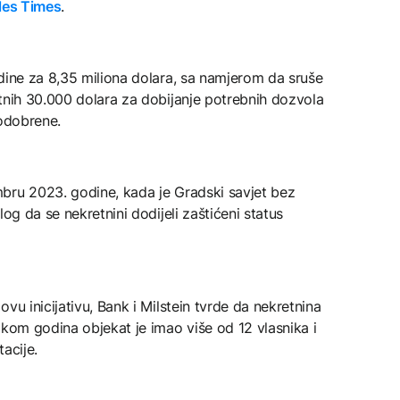
les Times
.
dine za 8,35 miliona dolara, sa namjerom da sruše
tnih 30.000 dolara za dobijanje potrebnih dozvola
 odobrene.
bru 2023. godine, kada je Gradski savjet bez
og da se nekretnini dodijeli zaštićeni status
vu inicijativu, Bank i Milstein tvrde da nekretnina
okom godina objekat je imao više od 12 vlasnika i
acije.