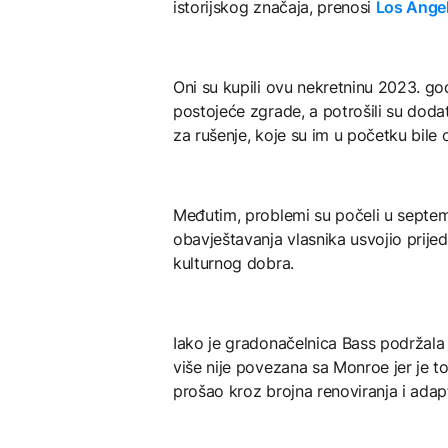
istorijskog značaja, prenosi
Los Ange
Oni su kupili ovu nekretninu 2023. go
postojeće zgrade, a potrošili su doda
za rušenje, koje su im u početku bile
Međutim, problemi su počeli u septem
obavještavanja vlasnika usvojio prijedl
kulturnog dobra.
Iako je gradonačelnica Bass podržala o
više nije povezana sa Monroe jer je t
prošao kroz brojna renoviranja i adapt