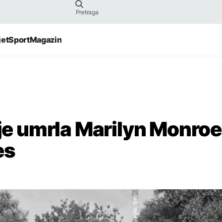
jet
Sport
Magazin
 je umrla Marilyn Monroe
es