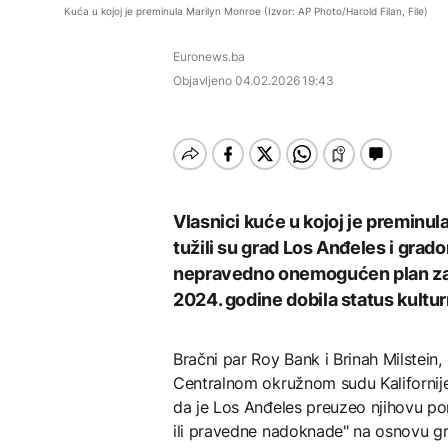
Istorijska presuda protiv
EVROPA
Kuća u kojoj je preminula Marilyn Monroe (Izvor: AP Photo/Harold Filan, File)
Mete, zbog ugrožavanja
Počela isplata penzija u
djece moraju platiti 942
Redovi na aerodromima i
RS
AKTUELNO
miliona dolara
Euronews.ba
graničnim prelazima u
EU: Koja je svrha EES
Objavljeno
04.02.2026 19:43
Nuklearka Krško
sistema ako se isključuje
DRUŠTVO
smanjuje proizvodnju
čim je preopterećen?
zbog niskog vodostaja i
Počela isplata penzija u
visokih temperatura
KULTURA
RS
Save
Rat i pijesak prijete
BIZNIS
drevnim piramidama
Meroe u Sudanu
Skočile cijene nafte na
Vlasnici kuće u kojoj je preminu
svjetskom tržištu, hoće li
tužili su grad Los Anđeles i grad
se to odraziti na BiH
nepravedno onemogućen plan za r
2024. godine dobila status kultu
ZANIMLJIVOSTI
Rihanna radi na novom
Bračni par Roy Bank i Brinah Milstein, 
albumu
Centralnom okružnom sudu Kalifornije
da je Los Anđeles preuzeo njihovu po
ili pravedne nadoknade" na osnovu g