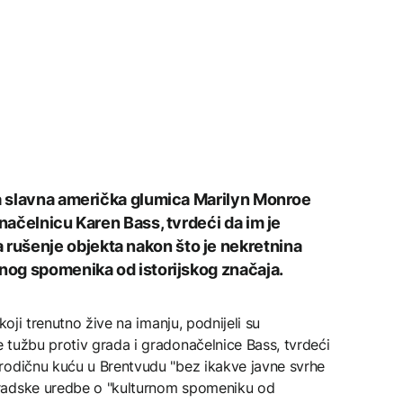
la slavna američka glumica Marilyn Monroe
onačelnicu Karen Bass, tvrdeći da im je
ušenje objekta nakon što je nekretnina
rnog spomenika od istorijskog značaja.
koji trenutno žive na imanju, podnijeli su
 tužbu protiv grada i gradonačelnice Bass, tvrdeći
rodičnu kuću u Brentvudu "bez ikakve javne svrhe
radske uredbe o "kulturnom spomeniku od