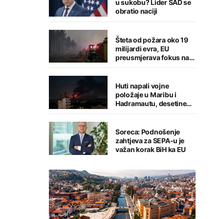
u sukobu? Lider SAD se
obratio naciji
Šteta od požara oko 19
milijardi evra, EU
preusmjerava fokus na
prevenciju
Huti napali vojne
položaje u Maribu i
Hadramautu, desetine
stradalih
Soreca: Podnošenje
zahtjeva za SEPA-u je
važan korak BiH ka EU