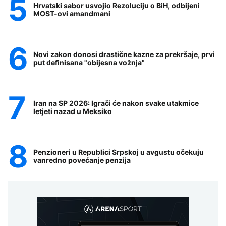
Hrvatski sabor usvojio Rezoluciju o BiH, odbijeni
MOST-ovi amandmani
Novi zakon donosi drastične kazne za prekršaje, prvi
put definisana "obijesna vožnja"
Iran na SP 2026: Igrači će nakon svake utakmice
letjeti nazad u Meksiko
Penzioneri u Republici Srpskoj u avgustu očekuju
vanredno povećanje penzija