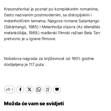
Krasznahorkai je poznat po kompleksnim romanima,
često nazivanim postmodernim, sa distopijskim i
melanholičnim temama. Njegove romane Satantango
(Sátántangó, 1985) i Melanholija otpora (Az ellenállás
melankóliája, 1989.) mađarski filmski režiser Bela Tarr
pretvorio je u igrane filmove.
Nobelova nagrada za književnost od 1901. godine
dodijeljena je 117 puta.
Možda će vam se svidjeti