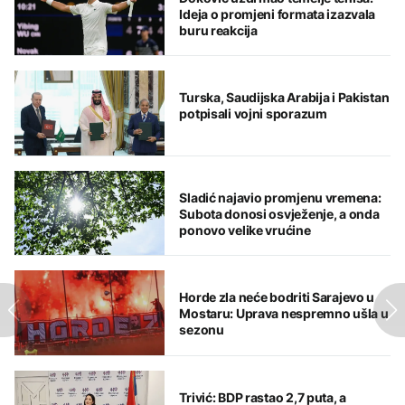
Ideja o promjeni formata izazvala
buru reakcija
Turska, Saudijska Arabija i Pakistan
potpisali vojni sporazum
Sladić najavio promjenu vremena:
Subota donosi osvježenje, a onda
ponovo velike vrućine
Horde zla neće bodriti Sarajevo u
Mostaru: Uprava nespremno ušla u
sezonu
Trivić: BDP rastao 2,7 puta, a