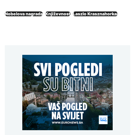
Nobelova nagrada
Književnost
Laszlo Krasznahorkai