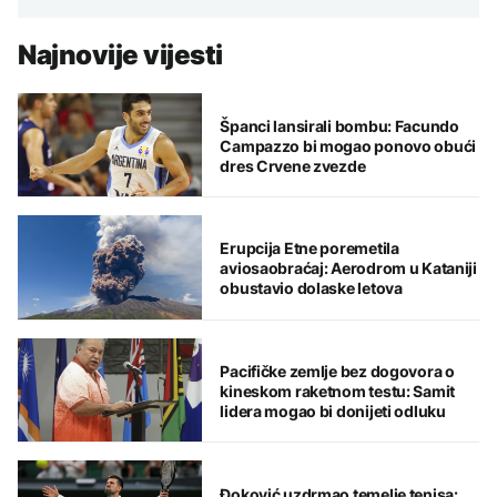
Najnovije vijesti
Španci lansirali bombu: Facundo
Campazzo bi mogao ponovo obući
dres Crvene zvezde
Erupcija Etne poremetila
aviosaobraćaj: Aerodrom u Kataniji
obustavio dolaske letova
Pacifičke zemlje bez dogovora o
kineskom raketnom testu: Samit
lidera mogao bi donijeti odluku
Đoković uzdrmao temelje tenisa: