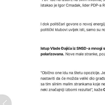
istakao je Igor Crnadak, lider PDP-a R
I dok političari govore o novoj energij
politički klubovi uvijek isti, samo su n
Istup Vlade Đajića iz SNSD-a mnogi s
polarizovana.
Nove male stranke, poz
"Obično one idu na štetu opozicije. Je
nastaviti da će možda veliki dio građ
sa tim silnim malim strankama koje ne
neki značajniji izborni rezultat", kaže
G