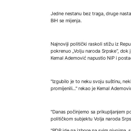
Jedne nestanu bez traga, druge nastan
BiH se mijenja.
Najnoviji politički raskoli stižu iz R
pokrenuo „Volju naroda Srpske“, dok j
Kemal Ademović napustio NiP i postao l
"Izgubilo je to neku svoju suštinu, neki
promijenili..." rekao je Kemal Ademovi
"Danas počinjemo sa prikupljanjem 
političkom subjektu Volja naroda Srpsk
"PDP ide na izbore na svim nivoima, s