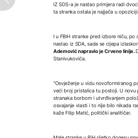
IZ SDS-a je nastao primjera radi dvoci
ta stranka ostala je najjača u opoziciji
I u FBIH stranke pred izbore niču, po 
nastao iz SDA, sada se cijepa izlas
Ademović napravio je Crvene linije.
D
Stanivukovića.
"Osvježenje u vidu novoformiranog pokr
veći broj pristalica tu postoji. U nov
stranaka borbom i utvrđivanjem položaj
osvajanje vlasti i to nije bilo nikada ran
kaže Filip Matić, politički analitičar.
Male stranke u BiH rijetko donesu no