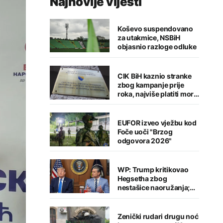
Najnovije vijesti
Koševo suspendovano
za utakmice, NSBiH
objasnio razloge odluke
CIK BiH kaznio stranke
zbog kampanje prije
roka, najviše platiti mora
Stanivukovićev PSS
EUFOR izveo vježbu kod
Foče uoči "Brzog
odgovora 2026"
WP: Trump kritikovao
Hegsetha zbog
nestašice naoružanja;
Oglasio se predsjednik
Zenički rudari drugu noć