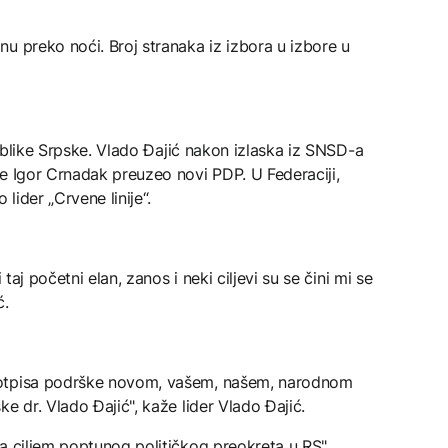
u preko noći. Broj stranaka iz izbora u izbore u
epublike Srpske. Vlado Đajić nakon izlaska iz SNSD-a
e Igor Crnadak preuzeo novi PDP. U Federaciji,
ider „Crvene linije“.
 taj početni elan, zanos i neki ciljevi su se čini mi se
ć.
potpisa podrške novom, vašem, našem, narodnom
e dr. Vlado Đajić", kaže lider Vlado Đajić.
a ciljem poptunog političkog preokreta u RS",