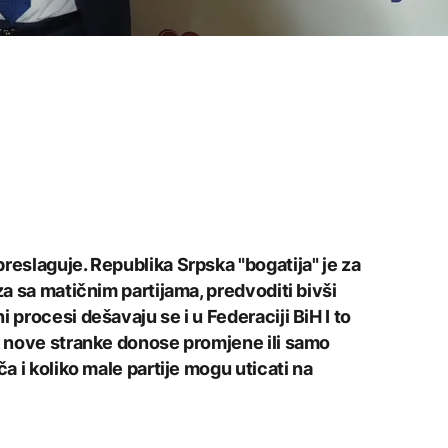
reslaguje. Republika Srpska "bogatija" je za
za sa matičnim partijama, predvoditi bivši
 procesi dešavaju se i u Federaciji BiH I to
li nove stranke donose promjene ili samo
ča i koliko male partije mogu uticati na