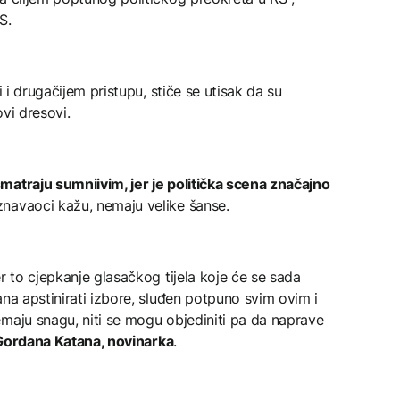
S.
i i drugačijem pristupu, stiče se utisak da su
ovi dresovi.
matraju sumniivim, jer je politička scena značajno
navaoci kažu, nemaju velike šanse.
r to cjepkanje glasačkog tijela koje će se sada
ana apstinirati izbore, sluđen potpuno svim ovim i
maju snagu, niti se mogu objediniti pa da naprave
ordana Katana, novinarka
.