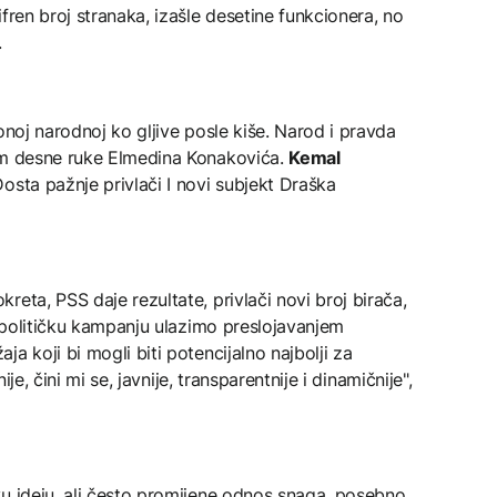
fren broj stranaka, izašle desetine funkcionera, no
.
onoj narodnoj ko gljive posle kiše. Narod i pravda
kom desne ruke Elmedina Konakovića.
Kemal
osta pažnje privlači I novi subjekt Draška
eta, PSS daje rezultate, privlači novi broj birača,
u političku kampanju ulazimo preslojavanjem
a koji bi mogli biti potencijalno najbolji za
ije, čini mi se, javnije, transparentnije i dinamičnije",
vu ideju, ali često promijene odnos snaga, posebno