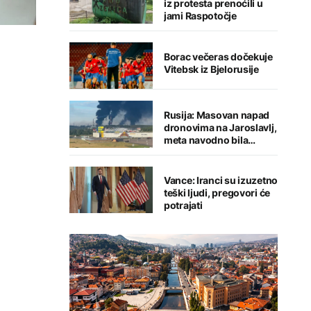
iz protesta prenoćili u
jami Raspotočje
Borac večeras dočekuje
Vitebsk iz Bjelorusije
Rusija: Masovan napad
dronovima na Jaroslavlj,
meta navodno bila
rafinerija
Vance: Iranci su izuzetno
teški ljudi, pregovori će
potrajati