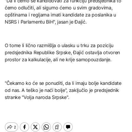
"Da li ćemo se kandidovati za funkciju predsjednika to
ćemo odlučiti, ali sigurno ćemo u svim gradovima,
opštinama i regijama imati kandidate za poslanika u
NSRS i Parlamentu BiH", jasan je Đajić.
O tome li lično razmišlja o ulasku u trku za poziciju
predsjednika Republike Srpske, Đajić ostavlja otvoren
prostor za kalkulacije, ali ne krije samopouzdanje.
"Čekamo ko će se ponuditi, da li imaju bolje kandidate
od nas. A teško je naći bolje", zaključio je predsjednik
stranke "Volja naroda Srpske".