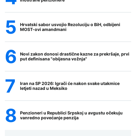
Hrvatski sabor usvojio Rezoluciju o BiH, odbijeni
MOST-ovi amandmani
Novi zakon donosi drastične kazne za prekršaje, prvi
put definisana "obijesna vožnja"
Iran na SP 2026: Igrači će nakon svake utakmice
letjeti nazad u Meksiko
Penzioneri u Republici Srpskoj u avgustu očekuju
vanredno povećanje penzija