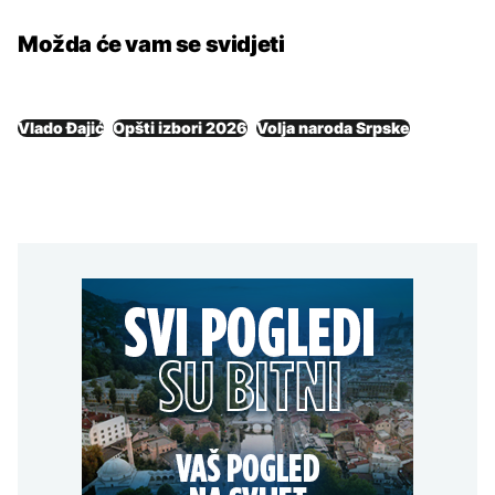
Možda će vam se svidjeti
Vlado Đajić
Opšti izbori 2026
Volja naroda Srpske