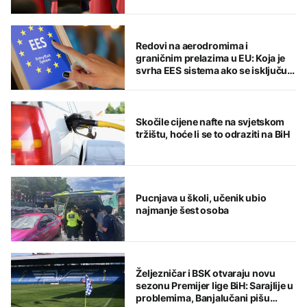
Redovi na aerodromima i
graničnim prelazima u EU: Koja je
svrha EES sistema ako se isključuje
čim je preopterećen?
Skočile cijene nafte na svjetskom
tržištu, hoće li se to odraziti na BiH
Pucnjava u školi, učenik ubio
najmanje šest osoba
Željezničar i BSK otvaraju novu
sezonu Premijer lige BiH: Sarajlije u
problemima, Banjalučani pišu