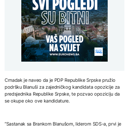
Trump: Iran će biti 'vrlo
Grada sankcionisan
AKTUELNO
na Mjesec
teško pogođen' ako ne
zbog isticanja zastave sa
otvori Hormuški moreuz
ljiljanima
Spajić odbacio
'veoma brzo'
CRNA HRONIKA
mogućnost EU za
gradnju migrantskih
Muškarac iz Novog
centara u Crnoj Gori
TEHNOLOGIJA
Grada sankcionisan
AKTUELNO
zbog isticanja zastave sa
Britanska kraljevska
ljiljanima
kovnica iz elektronskog
Stotine ljudi na granici
otpada izdvaja zlato
Maroka i Seute tragaju za
nestalim članovima
porodica
ZDRAVLJE
Crnadak je naveo da je PDP Republike Srpske pružio
Ruska vakcina protiv
podršku Blanuši za zajedničkog kandidata opozicije za
melanoma: Prvi pacijent
uskoro završava terapiju
predsjednika Republike Srpske, te pozvao opoziciju da
se okupe oko ove kandidature.
“Sastanak sa Brankom Blanušom, liderom SDS-a, prvi je