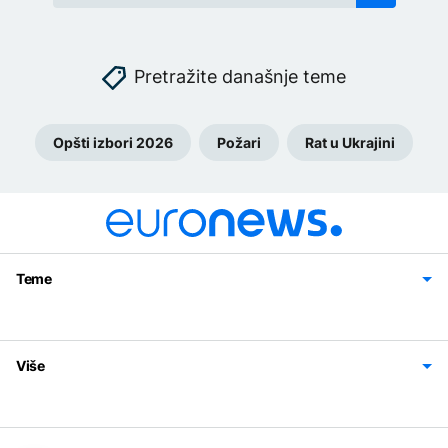
Pretražite današnje teme
Opšti izbori 2026
Požari
Rat u Ukrajini
Teme
Bosna i Hercegovina
Region
Svijet
Sport
Magazin
Više
Impressum
Kontakt
Politika privatnosti
Uslovi korišćenja