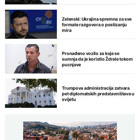
Zelenski: Ukrajina spremna za sve
formate razgovora o postizanju
mira
Pronađeno vozilo za koje se
sumnja da je koristio Ždrale tokom
pucnjave
Trumpova administracija zatvara
pet diplomatskih predstavništava u
svijetu