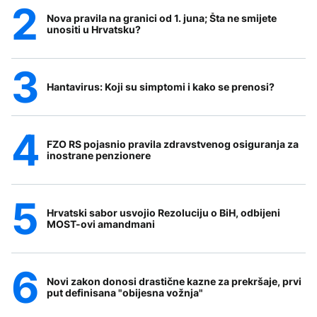
Nova pravila na granici od 1. juna; Šta ne smijete
unositi u Hrvatsku?
Hantavirus: Koji su simptomi i kako se prenosi?
FZO RS pojasnio pravila zdravstvenog osiguranja za
inostrane penzionere
Hrvatski sabor usvojio Rezoluciju o BiH, odbijeni
MOST-ovi amandmani
Novi zakon donosi drastične kazne za prekršaje, prvi
put definisana "obijesna vožnja"