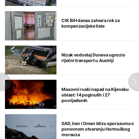
CIK BiH danas zatvara rok za
kompenzacijske liste
Nizak vodostaj Dunava ugrozio
riječni transport u Austriji
Masovni ruski napad na Kijevsku
oblast: 14 poginulih i 27
povrijeđenih
SAD, Iran i Oman blizu sporazuma o
ponovnom otvaranju Hormuškog
moreuza