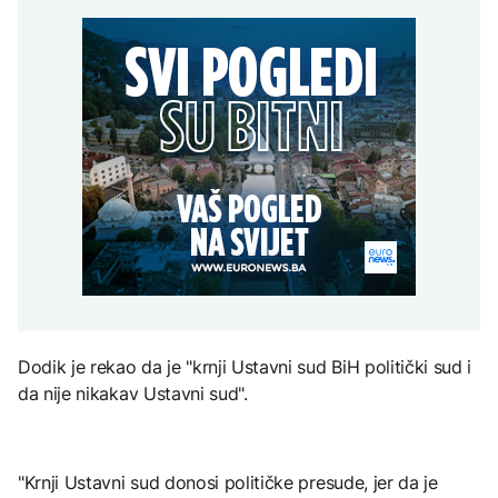
Španija postavila
aktivan, gust dim
djece moraju platiti 942
ultimatum Italiji da ukine
otežava gašenje iz zraka
miliona dolara
Grčka dronovima
granične kontrole
kontrolisala više od 300
AKTUELNO
plaža zbog nelegalnog
zauzimanja obale
Požar kod Konjica i dalje
KULTURA
aktivan, gust dim
FOKUS
otežava gašenje iz zraka
Rat i pijesak prijete
drevnim piramidama
Amerikanci
Meroe u Sudanu
upozoravaju: Putin bi
mogao testirati NATO
ograničenim napadom,
najveći rizik od jeseni
ZANIMLJIVOSTI
Rihanna radi na novom
albumu
Dodik je rekao da je "krnji Ustavni sud BiH politički sud i
da nije nikakav Ustavni sud".
"Krnji Ustavni sud donosi političke presude, jer da je