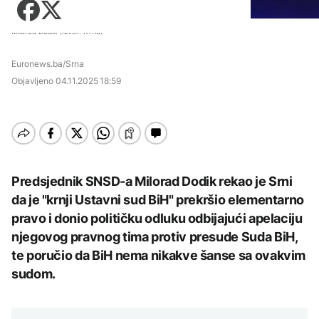
Zadnji članci iz kategorije
sa vodosnabdijevanjem
Košarka
Zdravlje
Počeo sabor u Guči, na
DRUŠTVO
Fudbal
Milorad Dodik (Izvor: RTRS)
trubače došao i Orban
Tehnologija
Zadnji članci iz kategorije
Protesti građana
Euronews.ba/Srna
Putovanja
AKTUELNO
Goražda zbog problema
AKTUELNO
sa vodosnabdijevanjem
Objavljeno
04.11.2025 18:59
Zadnji članci iz kategorije
Kultura
Zbog suše ugroženo
AKTUELNO
Bjelorusija zabranila
vodosnabdijevanje u RS:
Euronews: "Ne izraz
Ministarstvo apeluje na
Lučić o doživotnoj
snage, već priznanje
građane da štede vodu
zabrani ulaska na
straha"
AKTUELNO
Zadnji članci iz kategorije
Kosovo: Nadam da će
odluka biti povučena,
Zbog suše ugroženo
ukoliko je tačna
ZANIMLJIVOSTI
AKTUELNO
vodosnabdijevanje u RS:
Predsjednik SNSD-a Milorad Dodik rekao je Srni
AKTUELNO
Ministarstvo apeluje na
Pripremite se za nebeski
da je "krnji Ustavni sud BiH" prekršio elementarno
građane da štede vodu
Mostar i HNK ubrzavaju
AKTUELNO
spektakl: Kiša meteora
Hidrolozi u Rumuniji
potragu za novom
pravo i donio političku odluku odbijajući apelaciju
Perseidi stiže sredinom
najavljuju blagi porast
lokacijom regionalne
augusta
Slovenija proglasila
njegovog pravnog tima protiv presude Suda BiH,
nivoa Dunava, vodostaj
deponije
planinarenje i svinjokolj
rijeke porastao u
AKTUELNO
te poručio da BiH nema nikakve šanse sa ovakvim
nematerijalnom
Mađarskoj
kulturnom baštinom
sudom.
Mostar i HNK ubrzavaju
TEHNOLOGIJA
AKTUELNO
potragu za novom
AKTUELNO
lokacijom regionalne
Istorijska presuda protiv
deponije
Požar kod Konjica i dalje
AKTUELNO
Mete, zbog ugrožavanja