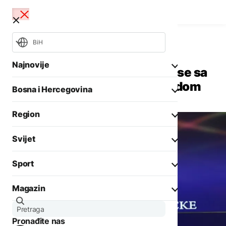
BiH
Bosna i Hercegovina
Politika
Najnovije
Dodik: BiH nema nikakve šanse sa
ovakvim krnjim Ustavnim sudom
Bosna i Hercegovina
Opšti izbori 2026
Požari
Region
Rat u Ukrajini
Aktuelno
Svijet
Biznis
Aktuelno
Društvo
Sport
Politika
Zadnji članci iz kategorije
Politika
Biznis
Magazin
Crna hronika
Fokus
DRUŠTVO
Ostali sportovi
Zadnji članci iz kategorije
Aktuelno
Protesti građana
Tenis
Pronađite nas
Evropa
Goražda zbog problema
AKTUELNO
Zanimljivosti