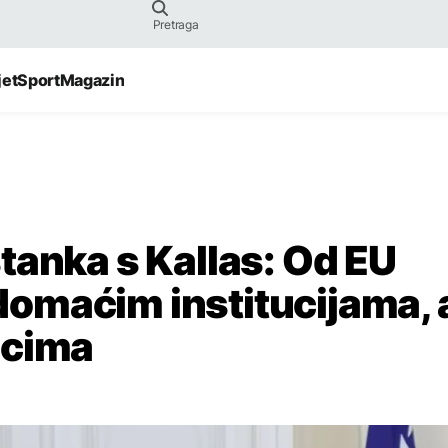
jet
Sport
Magazin
tanka s Kallas: Od EU
omaćim institucijama, 
ncima