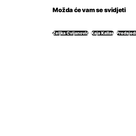
Možda će vam se svidjeti
Željka Cvijanović
Kaja Kallas
Predsjed