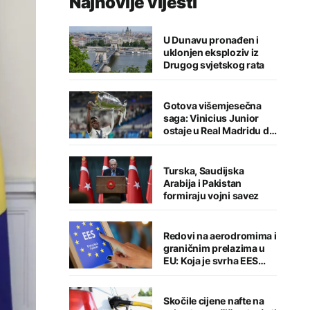
Najnovije vijesti
U Dunavu pronađen i
uklonjen eksploziv iz
Drugog svjetskog rata
Gotova višemjesečna
saga: Vinicius Junior
ostaje u Real Madridu do
2032. godine
Turska, Saudijska
Arabija i Pakistan
formiraju vojni savez
Redovi na aerodromima i
graničnim prelazima u
EU: Koja je svrha EES
sistema ako se isključuje
čim je preopterećen?
Skočile cijene nafte na