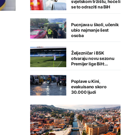
svjetskom tržištu, hoće li
se to odraziti na BiH
Pucnjava u školi, učenik
ubio najmanje šest
osoba
Željezničar i BSK
otvaraju novu sezonu
Premijer lige BiH:
Sarajlije u problemima,
Banjalučani pišu istoriju
Poplave u Kini,
evakuisano skoro
30.000 ljudi