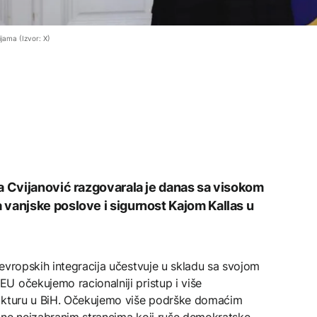
jama (Izvor: X)
a Cvijanović razgovarala je danas sa visokom
vanjske poslove i sigurnost Kajom Kallas u
evropskih integracija učestvuje u skladu sa svojom
U očekujemo racionalniji pristup i više
rukturu u BiH. Očekujemo više podrške domaćim
 a ne neizabranim strancima koji ruše demokratske