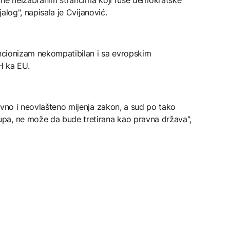
jalog", napisala je Cvijanović.
encionizam nekompatibilan i sa evropskim
H ka EU.
avno i neovlašteno mijenja zakon, a sud po tako
pa, ne može da bude tretirana kao pravna država",