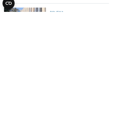
POLITIKA
U utorak posebna sjednica NSRS
o vetu Željke Cvijanović
AKTUELNO
Crnadak: Cvijanovićeva treba da
podnese ostavku
AKTUELNO
Članovi Predsjedništva BiH sa
Kallas, Bećirović: Nadležnosti
novog visokog predstavnika ne
smiju oslabiti
POLITIKA