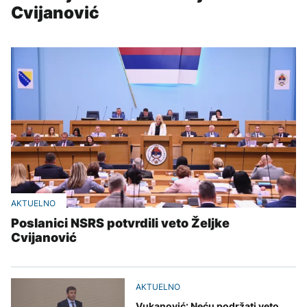
Cvijanović
AKTUELNO
Poslanici NSRS potvrdili veto Željke
Cvijanović
AKTUELNO
Vukanović: Neću podržati veto