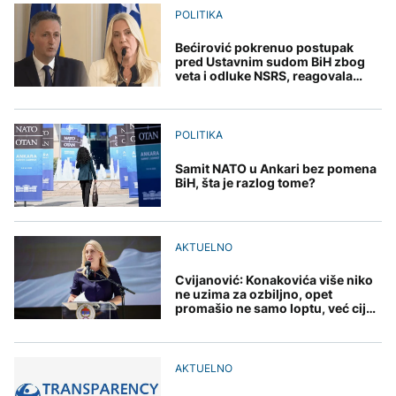
Redovi na aerodromima i
djece moraju platiti 942
POLITIKA
graničnim prelazima u
miliona dolara
Nuklearka Krško
EU: Koja je svrha EES
DRUŠTVO
smanjuje proizvodnju
sistema ako se isključuje
Bećirović pokrenuo postupak
zbog niskog vodostaja i
čim je preopterećen?
pred Ustavnim sudom BiH zbog
Počela isplata penzija u
visokih temperatura
veta i odluke NSRS, reagovala
RS
Save
KULTURA
Cvijanović
BIZNIS
Rat i pijesak prijete
drevnim piramidama
POLITIKA
Skočile cijene nafte na
Meroe u Sudanu
svjetskom tržištu, hoće li
Samit NATO u Ankari bez pomena
se to odraziti na BiH
BiH, šta je razlog tome?
ZANIMLJIVOSTI
AKTUELNO
Rihanna radi na novom
albumu
Cvijanović: Konakovića više niko
ne uzima za ozbiljno, opet
promašio ne samo loptu, već cijeli
stadion
AKTUELNO