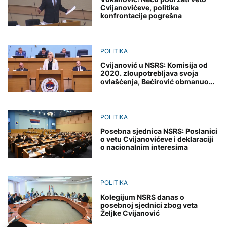
Cvijanovićeve, politika
konfrontacije pogrešna
POLITIKA
Cvijanović u NSRS: Komisija od
2020. zloupotrebljava svoja
ovlašćenja, Bećirović obmanuo
institucije
POLITIKA
Posebna sjednica NSRS: Poslanici
o vetu Cvijanovićeve i deklaraciji
o nacionalnim interesima
POLITIKA
Kolegijum NSRS danas o
posebnoj sjednici zbog veta
Željke Cvijanović