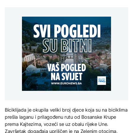
Španija postavila
aktivan, gust dim
djece moraju platiti 942
ultimatum Italiji da ukine
otežava gašenje iz zraka
miliona dolara
Grčka dronovima
granične kontrole
kontrolisala više od 300
AKTUELNO
plaža zbog nelegalnog
zauzimanja obale
Požar kod Konjica i dalje
KULTURA
aktivan, gust dim
FOKUS
otežava gašenje iz zraka
Rat i pijesak prijete
drevnim piramidama
Amerikanci
Meroe u Sudanu
upozoravaju: Putin bi
mogao testirati NATO
ograničenim napadom,
najveći rizik od jeseni
ZANIMLJIVOSTI
Rihanna radi na novom
albumu
Biciklijada je okupila veliki broj djece koja su na biciklima
prešla laganu i prilagođenu rutu od Bosanske Krupe
prema Kajtezima, vozeći se uz obalu rijeke Une.
Završetak događaja upriličen je na Zelenim otocima,