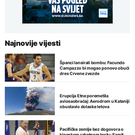
Najnovije vijesti
Španci lansirali bombu: Facundo
Campazzo bi mogao ponovo obući
dres Crvene zvezde
Erupcija Etne poremetila
aviosaobraćaj: Aerodrom u Kataniji
obustavio dolaske letova
Pacifičke zemlje bez dogovora o
kineskom raketnom testu: Samit