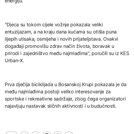
energiju.
"Djeca su tokom cijele vožnje pokazala veliki
entuzijazam, a na kraju dana kućama su otišla puna
lijepih utisaka, osmijeha i novih prijateljstava. Ovakvi
događaji promovišu zdrav način života, boravak u
prirodi i zajedništvo među najmlađima", poručili su iz KES
Urban-X.
Prva dječija biciklijada u Bosanskoj Krupi pokazala je da
među najmlađima postoji veliko interesovanje za
sportske i rekreativne sadržaje, zbog čega organizatori
najavljuju nastavak sličnih aktivnosti i u budućnosti.