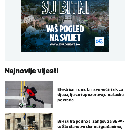
Najnovije vijesti
Električni romobili sve veći rizik za
djecu, ljekari upozoravaju na teške
povrede
BiH sutra podnosi zahtjev za SEPA-
u: Šta članstvo donosi građanima,