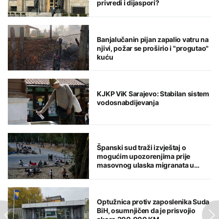
privredi i dijaspori?
Banjalučanin pijan zapalio vatru na
njivi, požar se proširio i "progutao"
kuću
KJKP ViK Sarajevo: Stabilan sistem
vodosnabdijevanja
Španski sud traži izvještaj o
mogućim upozorenjima prije
masovnog ulaska migranata u
Seutu
Optužnica protiv zaposlenika Suda
BiH, osumnjičen da je prisvojio