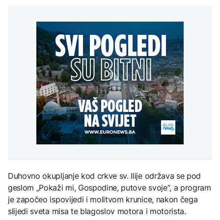
restorana u Moskvi
dopuštene blokade
AKTUELNO
na Mjesec
poginuo zet ruskog
računa RTRS-a, jer je
generala
NSRS njen osnivač
Thompson nastup
POLITIKA
povodom godišnjice
"Oluje" započeo
Stevandić: Neće biti
pjesmom „Bojna
TEHNOLOGIJA
FOKUS
dopuštene blokade
Čavoglave“
računa RTRS-a, jer je
Britanska kraljevska
NSRS njen osnivač
U Italiji 27 gradova pod
kovnica iz elektronskog
najvišim upozorenjem
otpada izdvaja zlato
zbog ekstremnih vrućina
ZDRAVLJE
Ruska vakcina protiv
melanoma: Prvi pacijent
uskoro završava terapiju
Duhovno okupljanje kod crkve sv. Ilije održava se pod
geslom „Pokaži mi, Gospodine, putove svoje“, a program
je započeo ispovijedi i molitvom krunice, nakon čega
slijedi sveta misa te blagoslov motora i motorista.