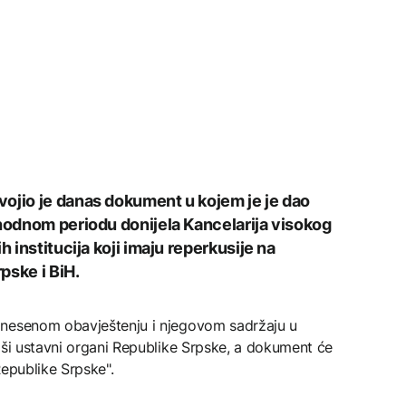
ojio je danas dokument u kojem je je dao
thodnom periodu donijela Kancelarija visokog
h institucija koji imaju reperkusije na
pske i BiH.
onesenom obavještenju i njegovom sadržaju u
iši ustavni organi Republike Srpske, a dokument će
Republike Srpske".