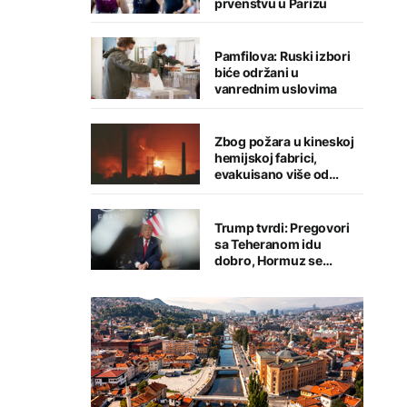
prvenstvu u Parizu
Pamfilova: Ruski izbori
biće održani u
vanrednim uslovima
Zbog požara u kineskoj
hemijskoj fabrici,
evakuisano više od
1.200 ljudi
Trump tvrdi: Pregovori
sa Teheranom idu
dobro, Hormuz se
uskoro otvara