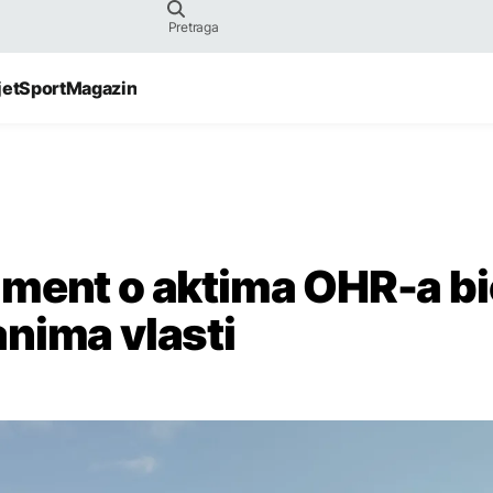
jet
Sport
Magazin
ument o aktima OHR-a b
nima vlasti