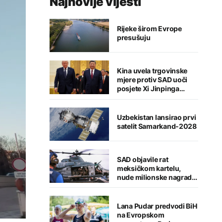
Najnovije vijesti
Rijeke širom Evrope
presušuju
Kina uvela trgovinske
mjere protiv SAD uoči
posjete Xi Jinpinga
Washingtonu
Uzbekistan lansirao prvi
satelit Samarkand-2028
SAD objavile rat
meksičkom kartelu,
nude milionske nagrade
za informacije
Lana Pudar predvodi BiH
na Evropskom