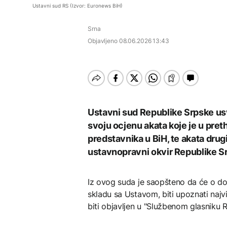
Dio rakete SpaceX
FOKUS
Ustavni sud RS (Izvor: Euronews BiH)
velikom brzinom pada
Osamnaest zeničkih
na Mjesec
Pucnjava u Americi, ima
rudara i dalje u jami
Srna
mrtvih
Raspotočje, traže
AKTUELNO
rješenje za probleme
Objavljeno
08.06.2026 13:43
AKTUELNO
Dunav se povukao i
otkrio vijekovima
Osamnaest zeničkih
skrivene tajne: Od
TEHNOLOGIJA
rudara i dalje u jami
mamuta do ratnih
AKTUELNO
Raspotočje, traže
brodova
Britanska kraljevska
rješenje za probleme
kovnica iz elektronskog
Dron koji je nosio
otpada izdvaja zlato
eksploziv pronađen na
Ustavni sud Republike Srpske usv
njemačkom aerodromu,
svoju ocjenu akata koje je u pre
sumnja se na Rusiju
predstavnika u BiH, te akata drugi
ustavnopravni okvir Republike Sr
ZDRAVLJE
Ruska vakcina protiv
Iz ovog suda je saopšteno da će o d
melanoma: Prvi pacijent
uskoro završava terapiju
skladu sa Ustavom, biti upoznati najv
biti objavljen u "Službenom glasniku 