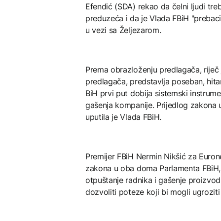
Efendić (SDA) rekao da čelni ljudi treb
preduzeća i da je Vlada FBiH "prebaci
u vezi sa Željezarom.
Prema obrazloženju predlagača, riječ
predlagača, predstavlja poseban, hita
BiH prvi put dobija sistemski instrum
gašenja kompanije. Prijedlog zakona
uputila je Vlada FBiH.
Premijer FBiH Nermin Nikšić za Eurone
zakona u oba doma Parlamenta FBiH, ist
otpuštanje radnika i gašenje proizvod
dozvoliti poteze koji bi mogli ugrozi