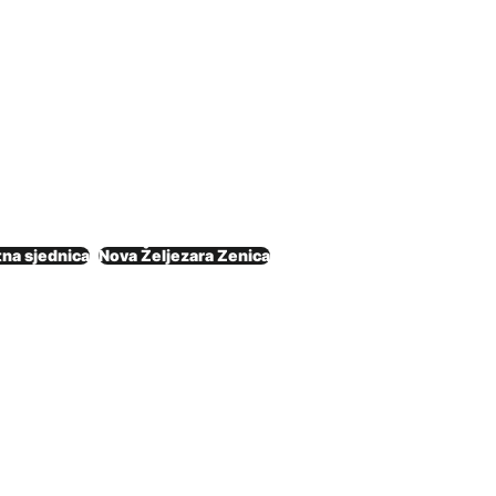
tna sjednica
Nova Željezara Zenica