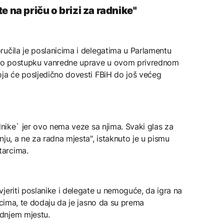
e na priču o brizi za radnike"
ručila je poslanicima i delegatima u Parlamentu
na o postupku vanredne uprave u ovom privrednom
oja će posljedično dovesti FBiH do još većeg
dnike` jer ovo nema veze sa njima. Svaki glas za
ju, a ne za radna mjesta", istaknuto je u pismu
tarcima.
jeriti poslanike i delegate u nemoguće, da igra na
icima, te dodaju da je jasno da su prema
dnjem mjestu.