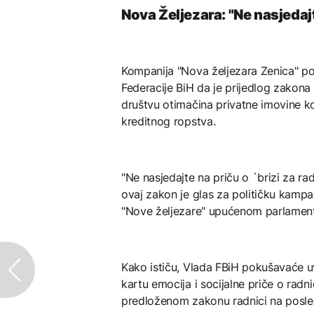
Nova Željezara: "Ne nasjedajt
Kompanija "Nova željezara Zenica" po
Federacije BiH da je prijedlog zako
društvu otimačina privatne imovine k
kreditnog ropstva.
"Ne nasjedajte na priču o `brizi za ra
ovaj zakon je glas za političku kampan
"Nove željezare" upućenom parlamen
Kako ističu, Vlada FBiH pokušavaće uv
kartu emocija i socijalne priče o radn
predloženom zakonu radnici na posle