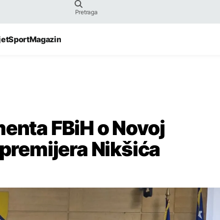
jet
Sport
Magazin
menta FBiH o Novoj
 premijera Nikšića