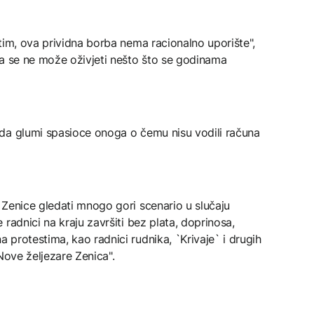
tim, ova prividna borba nema racionalno uporište",
da se ne može oživjeti nešto što se godinama
da glumi spasioce onoga o čemu nisu vodili računa
 Zenice gledati mnogo gori scenario u slučaju
radnici na kraju završiti bez plata, doprinosa,
protestima, kao radnici rudnika, `Krivaje` i drugih
"Nove željezare Zenica".