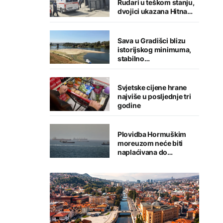
Rudari u teškom stanju,
dvojici ukazana Hitna
medicinska pomoć
Sava u Gradišci blizu
istorijskog minimuma,
stabilno
vodosnabdijevanje
grada
Svjetske cijene hrane
najviše u posljednje tri
godine
Plovidba Hormuškim
moreuzom neće biti
naplaćivana do
konačnog sporazuma s
Iranom