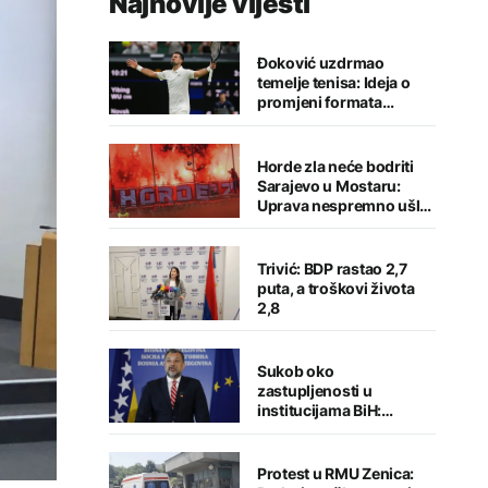
Najnovije vijesti
Đoković uzdrmao
temelje tenisa: Ideja o
promjeni formata
izazvala buru reakcija
Horde zla neće bodriti
Sarajevo u Mostaru:
Uprava nespremno ušla
u sezonu
Trivić: BDP rastao 2,7
puta, a troškovi života
2,8
Sukob oko
zastupljenosti u
institucijama BiH:
Konaković otvorio
pitanje, Košarac traži
odgovore
Protest u RMU Zenica: