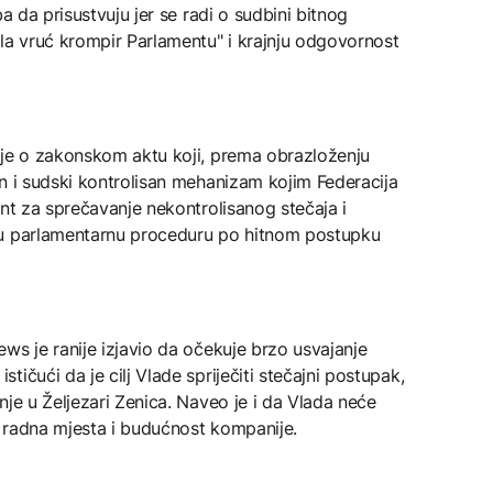
a da prisustvuju jer se radi o sudbini bitnog
la vruć krompir Parlamentu" i krajnju odgovornost
 je o zakonskom aktu koji, prema obrazloženju
n i sudski kontrolisan mehanizam kojim Federacija
ent za sprečavanje nekontrolisanog stečaja i
 u parlamentarnu proceduru po hitnom postupku
ws je ranije izjavio da očekuje brzo usvajanje
ičući da je cilj Vlade spriječiti stečajni postupak,
nje u Željezari Zenica. Naveo je i da Vlada neće
ti radna mjesta i budućnost kompanije.